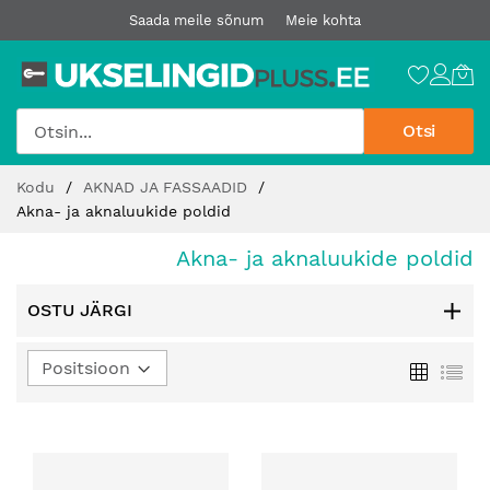
Saada meile sõnum
Meie kohta
Otsi
Jätke
Kodu
AKNAD JA FASSAADID
sisu
Akna- ja aknaluukide poldid
juurde
Akna- ja aknaluukide poldid
OSTU JÄRGI
Määra
Ruudust
Loe
kahanev
suund