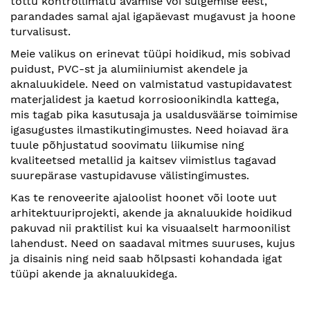
tõttu kontrollimatu avamise või sulgemise eest,
parandades samal ajal igapäevast mugavust ja hoone
turvalisust.
Meie valikus on erinevat tüüpi hoidikud, mis sobivad
puidust, PVC-st ja alumiiniumist akendele ja
aknaluukidele. Need on valmistatud vastupidavatest
materjalidest ja kaetud korrosioonikindla kattega,
mis tagab pika kasutusaja ja usaldusväärse toimimise
igasugustes ilmastikutingimustes. Need hoiavad ära
tuule põhjustatud soovimatu liikumise ning
kvaliteetsed metallid ja kaitsev viimistlus tagavad
suurepärase vastupidavuse välistingimustes.
Kas te renoveerite ajaloolist hoonet või loote uut
arhitektuuriprojekti, akende ja aknaluukide hoidikud
pakuvad nii praktilist kui ka visuaalselt harmoonilist
lahendust. Need on saadaval mitmes suuruses, kujus
ja disainis ning neid saab hõlpsasti kohandada igat
tüüpi akende ja aknaluukidega.