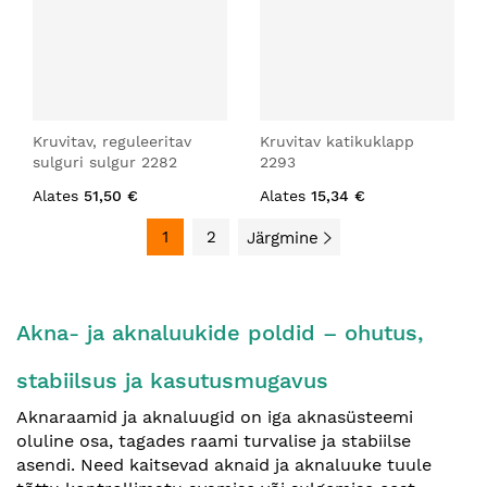
Kruvitav, reguleeritav
Kruvitav katikuklapp
sulguri sulgur 2282
2293
Alates
51,50 €
Alates
15,34 €
1
2
Järgmine
Akna- ja aknaluukide poldid – ohutus,
stabiilsus ja kasutusmugavus
Aknaraamid ja aknaluugid on iga aknasüsteemi
oluline osa, tagades raami turvalise ja stabiilse
asendi. Need kaitsevad aknaid ja aknaluuke tuule