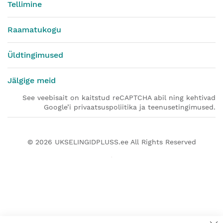
Tellimine
Raamatukogu
Üldtingimused
Jälgige meid
See veebisait on kaitstud reCAPTCHA abil ning kehtivad
Google’i privaatsuspoliitika ja teenusetingimused.
© 2026
UKSELINGIDPLUSS.ee
All Rights Reserved