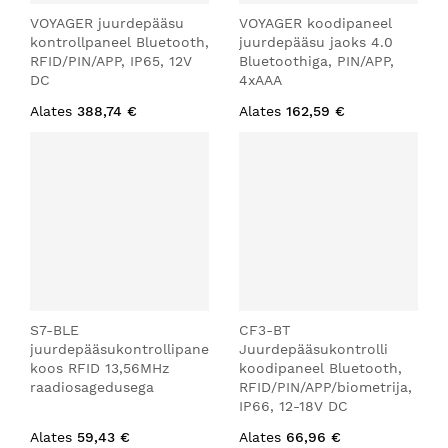
VOYAGER juurdepääsu
VOYAGER koodipaneel
kontrollpaneel Bluetooth,
juurdepääsu jaoks 4.0
RFID/PIN/APP, IP65, 12V
Bluetoothiga, PIN/APP,
DC
4xAAA
Alates
388,74 €
Alates
162,59 €
S7-BLE
CF3-BT
juurdepääsukontrollipaneel
Juurdepääsukontrolli
koos RFID 13,56MHz
koodipaneel Bluetooth,
raadiosagedusega
RFID/PIN/APP/biometrija,
IP66, 12-18V DC
Alates
59,43 €
Alates
66,96 €