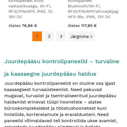
koodipaneel koos
koodipaneel
vastastikusega, Wi-Fi,
Bluetooth/Wi-Fi,
RFID/PIN/APP, IP65, 12-
RFID/PIN/APP/sõrmejäljega
18V DC
HF5-Ble, IP66, 12V DC
Alates
76,86 €
Alates
117,85 €
1
2
3
Järgmine
Juurdepääsu kontrollpaneelid – turvaline
ja kaasaegne juurdepääsu haldus
Juurdepääsu kontrollpaneelid on oluline osa igast
kaasaegsest turvasüsteemist. Need pakuvad
mugavat, turvalist ja tsentraliseeritud juurdepääsu
haldamist erinevat tüüpi hoonetele – alates
bürookompleksidest ja tööstushoonetest kuni
hotellide, korterelamute ja eravaldusteni. Need
paneelid võimaldavad teil kontrollida ukse avamist,
salvestada juurdepääsu sündmusi ja hallata