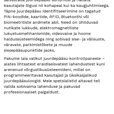
kasutajate õigusi nii kohapeal kui ka kaugjuhtimisega.
Täpne juurdepääsu identifitseerimine on tagatud
PIN-koodide, kaartide, RFID, Bluetoothi või
biomeetriliste andmete abil. Need on ühilduvad
nutikate lukkude, elektromagnetiliste
lukustusmehhanismide, videovalve ja hoone
haldussüsteemidega ning sobivad sise- ja välisuste,
väravate, parkimistõkete ja muude
sissepääsupunktide jaoks.
Pakume laia valikut juurdepääsu kontrollpaneele –
alates lihtsatest eraldiseisvatest lahendustest kuni
arenenud võrgustikusüsteemideni, millel on
programmeeritavad kasutajad ja üksikasjalikud
juurdepääsuloogid. Meie spetsialistid aitavad teil
valida sobivaima lahenduse ja pakuvad
professionaalset paigaldust.