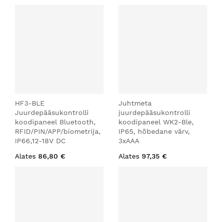
HF3-BLE
Juhtmeta
Juurdepääsukontrolli
juurdepääsukontrolli
koodipaneel Bluetooth,
koodipaneel WK2-Ble,
RFID/PIN/APP/biometrija,
IP65, hõbedane värv,
IP66,12-18V DC
3xAAA
Alates
86,80 €
Alates
97,35 €