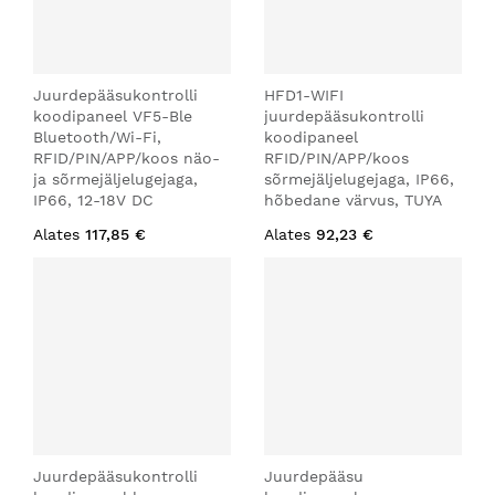
Juurdepääsukontrolli
HFD1-WIFI
koodipaneel VF5-Ble
juurdepääsukontrolli
Bluetooth/Wi-Fi,
koodipaneel
RFID/PIN/APP/koos näo-
RFID/PIN/APP/koos
ja sõrmejäljelugejaga,
sõrmejäljelugejaga, IP66,
IP66, 12-18V DC
hõbedane värvus, TUYA
Alates
117,85 €
Alates
92,23 €
Juurdepääsukontrolli
Juurdepääsu