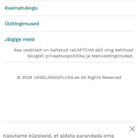
Raamatukogu
Üldtingimused
Jälgige meid
See veebisait on kaitstud reCAPTCHA abil ning kehtivad
Google’i privaatsuspoliitika ja teenusetingimused.
© 2026
UKSELINGIDPLUSS.ee
All Rights Reserved
Kasutame küpsiseid, et aidata parandada oma