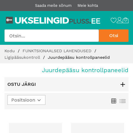
Saada meile sõnum
Meie kohta
Otsi
Jätke
Kodu
FUNKTSIONAALSED LAHENDUSED
sisu
Ligipääsukontroll
Juurdepääsu kontrollpaneelid
juurde
Juurdepääsu kontrollpaneelid
OSTU JÄRGI
Määra
Ruudust
Loe
kahanev
suund