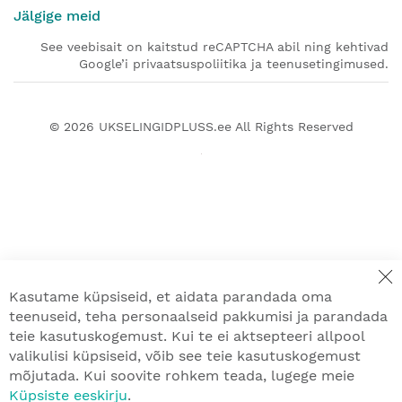
Jälgige meid
See veebisait on kaitstud reCAPTCHA abil ning kehtivad
Google’i privaatsuspoliitika ja teenusetingimused.
© 2026
UKSELINGIDPLUSS.ee
All Rights Reserved
Kasutame küpsiseid, et aidata parandada oma
teenuseid, teha personaalseid pakkumisi ja parandada
teie kasutuskogemust. Kui te ei aktsepteeri allpool
valikulisi küpsiseid, võib see teie kasutuskogemust
mõjutada. Kui soovite rohkem teada, lugege meie
Küpsiste eeskirju
.