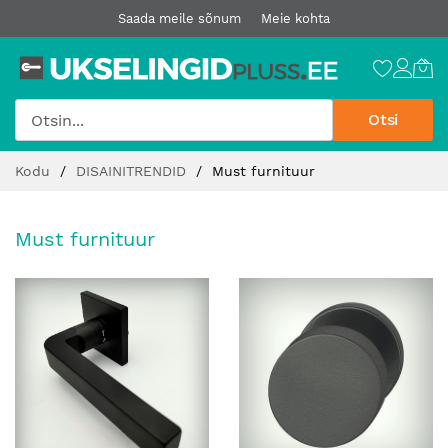
Saada meile sõnum
Meie kohta
Otsi
Jätke
Kodu
DISAINITRENDID
Must furnituur
sisu
juurde
Must furnituur