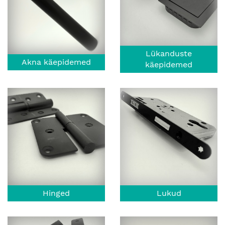
Lükanduste
Akna käepidemed
käepidemed
Hinged
Lukud