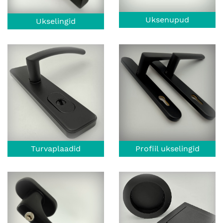
Uksenupud
Ukselingid
Turvaplaadid
Profiil ukselingid