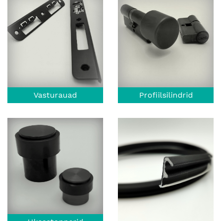
Vasturauad
Profiilsilindrid