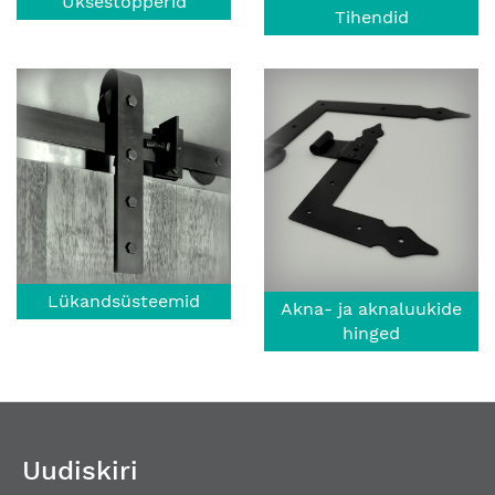
Uksestopperid
Tihendid
Lükandsüsteemid
Akna- ja aknaluukide
hinged
Uudiskiri