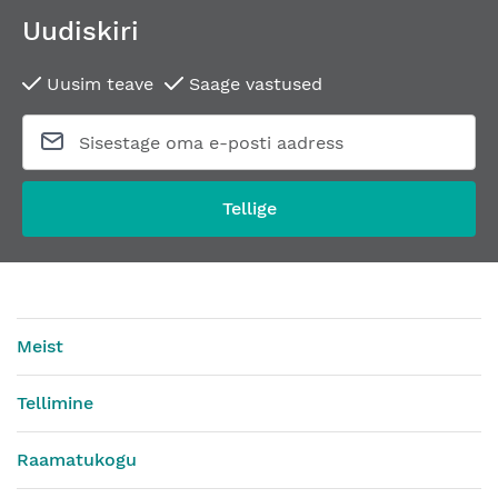
Uudiskiri
Uusim teave
Saage vastused
Tellige
Meist
Tellimine
Raamatukogu