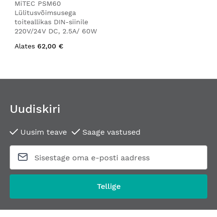
MiTEC PSM60
Lülitusvõimsusega
toiteallikas DIN-siinile
220V/24V DC, 2.5A/ 60W
Alates
62,00 €
Uudiskiri
Uusim teave
Saage vastused
Tellige