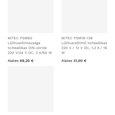
MiTEC PSM60
MiTEC PSM18-138
Lülitusvõimsusega
Lülitusrežiimil toiteallikas
toiteallikas DIN-siinile
220 V / 12 V DC, 1,2 A / 18
220 V/24 V DC, 2 A/60 W
W
Alates
68,20 €
Alates
31,00 €