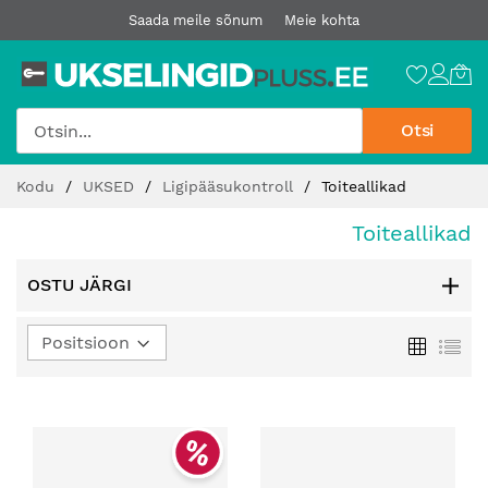
Saada meile sõnum
Meie kohta
Otsi
Jätke
Kodu
UKSED
Ligipääsukontroll
Toiteallikad
sisu
juurde
Toiteallikad
OSTU JÄRGI
Määra
Ruudust
Loe
kahanev
suund