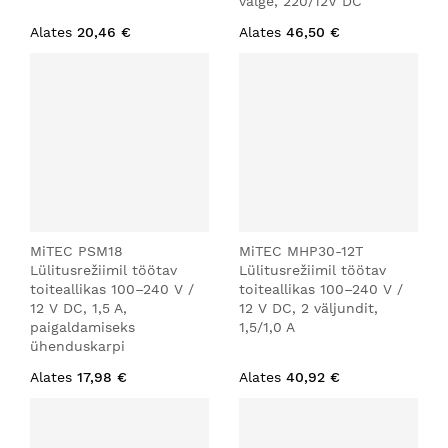
valge, 220/12V DC
Alates
20,46 €
Alates
46,50 €
MiTEC PSM18
MiTEC MHP30-12T
Lülitusrežiimil töötav
Lülitusrežiimil töötav
toiteallikas 100–240 V /
toiteallikas 100–240 V /
12 V DC, 1,5 A,
12 V DC, 2 väljundit,
paigaldamiseks
1,5/1,0 A
ühenduskarpi
Alates
17,98 €
Alates
40,92 €