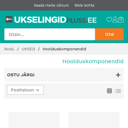
Saada meile sõnum
Meie kohta
Otsi
Jätke
Kodu
UKSED
Hoolduskomponendid
sisu
juurde
Hoolduskomponendid
OSTU JÄRGI
Määra
Ruudust
Loe
kahanev
suund