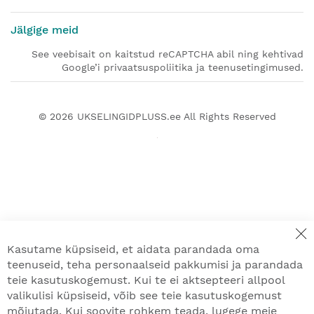
Jälgige meid
See veebisait on kaitstud reCAPTCHA abil ning kehtivad
Google’i privaatsuspoliitika ja teenusetingimused.
© 2026
UKSELINGIDPLUSS.ee
All Rights Reserved
Kasutame küpsiseid, et aidata parandada oma
teenuseid, teha personaalseid pakkumisi ja parandada
teie kasutuskogemust. Kui te ei aktsepteeri allpool
valikulisi küpsiseid, võib see teie kasutuskogemust
mõjutada. Kui soovite rohkem teada, lugege meie