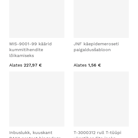
MIS-9001-99 käärid
JNF käepidemeroseti
kummitihendite
paigaldusšabloon
lõikamiseks
Alates
227,97 €
Alates
1,56 €
Inbuslukk, kuuskant
T-3000312 rull T-tüüpi