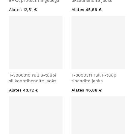
BAKA protect hingedega
uksetihendite jaoks
Alates
12,51 €
Alates
45,86 €
T-3000310 rull S-tüüpi
T-3000311 rull F-tüüpi
silikoontihendite jaoks
tihendite jaoks
Alates
43,72 €
Alates
46,88 €