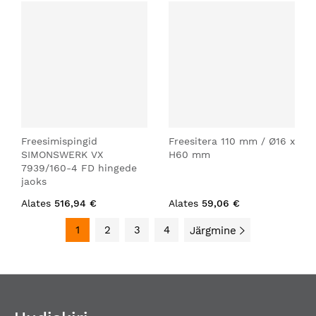
Freesimispingid
Freesitera 110 mm / Ø16 x
SIMONSWERK VX
H60 mm
7939/160-4 FD hingede
jaoks
Alates
516,94 €
Alates
59,06 €
1
2
3
4
Järgmine