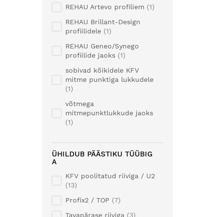
REHAU Artevo profiliem
1
REHAU Brillant-Design
profiilidele
1
REHAU Geneo/Synego
profiilide jaoks
1
sobivad kõikidele KFV
mitme punktiga lukkudele
1
võtmega
mitmepunktlukkude jaoks
1
ÜHILDUB PÄÄSTIKU TÜÜBIG
A
KFV poolitatud riiviga / U2
13
Profix2 / TOP
7
Tavapärase riiviga
3