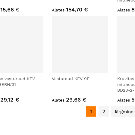
mitmepu
15,66 €
154,70 €
8
Alates
Alates
av vasturaud KFV
Vasturaud KFV 9E
Kruvitav
8ERH/31
mitmepu
BD20-2-
29,12 €
29,66 €
5
Alates
Alates
1
2
Järgmine