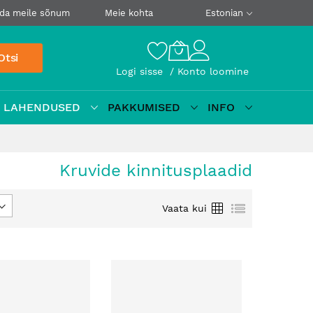
da meile sõnum
Meie kohta
Estonian
Otsi
Logi sisse
Konto loomine
D LAHENDUSED
PAKKUMISED
INFO
Kruvide kinnitusplaadid
Ruudustik
Loetelu
Vaata kui