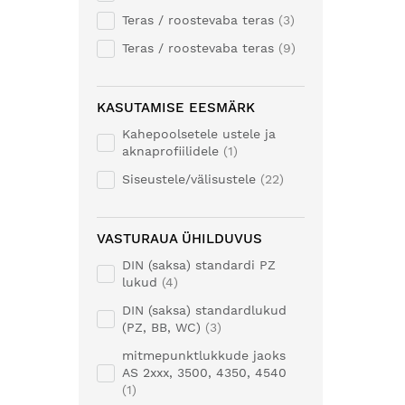
Teras / roostevaba teras
3
Teras / roostevaba teras
9
KASUTAMISE EESMÄRK
Kahepoolsetele ustele ja
aknaprofiilidele
1
Siseustele/välisustele
22
VASTURAUA ÜHILDUVUS
DIN (saksa) standardi PZ
lukud
4
DIN (saksa) standardlukud
(PZ, BB, WC)
3
mitmepunktlukkude jaoks
AS 2xxx, 3500, 4350, 4540
1