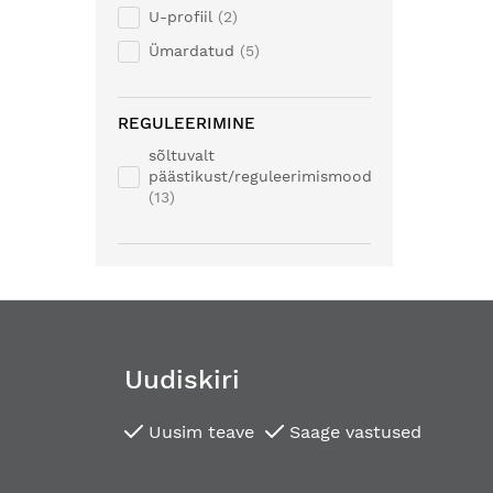
U-profiil
2
Ümardatud
5
REGULEERIMINE
sõltuvalt
päästikust/reguleerimismoodulist
13
Uudiskiri
Uusim teave
Saage vastused