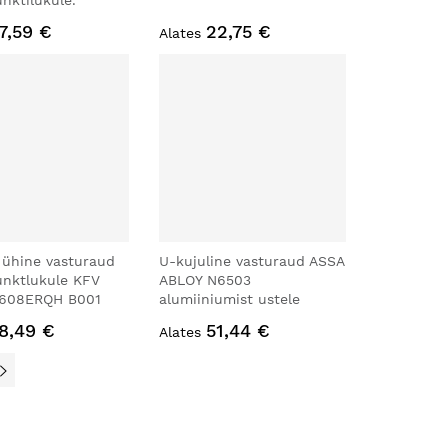
nktilukule.
7,59 €
22,75 €
Alates
 ühine vasturaud
U-kujuline vasturaud ASSA
nktlukule KFV
ABLOY N6503
608ERQH B001
alumiiniumist ustele
8,49 €
51,44 €
Alates