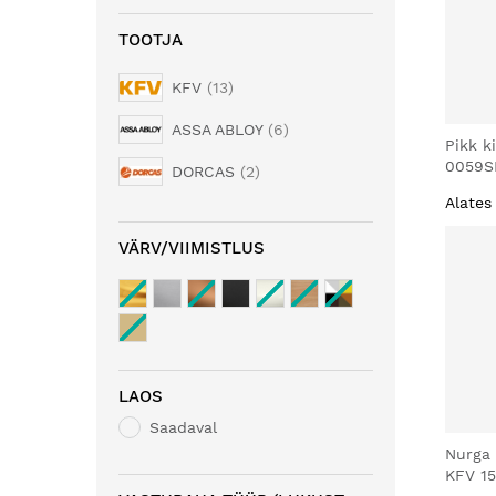
TOOTJA
KFV
13
ASSA ABLOY
6
Pikk k
0059S
DORCAS
2
Alates
VÄRV/VIIMISTLUS
LAOS
Saadaval
Nurga 
KFV 1