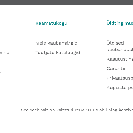
Raamatukogu
Üldtingimu
Meie kaubamärgid
Üldised
kaubandus
mine
Tootjate kataloogid
Kasutustin
Garantii
s
Privaatsusp
Küpsiste po
See veebisait on kaitstud reCAPTCHA abil ning kehtiva