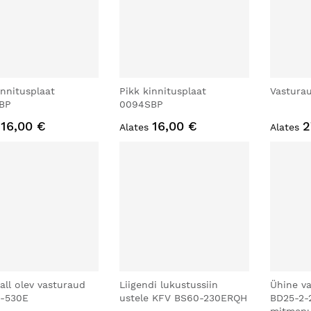
innitusplaat
Pikk kinnitusplaat
Vastura
BP
0094SBP
16,00 €
16,00 €
2
Alates
Alates
all olev vasturaud
Liigendi lukustussiin
Ühine v
5-530E
ustele KFV BS60-230ERQH
BD25-2-