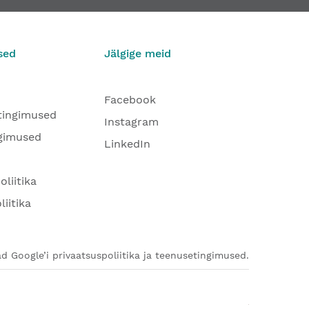
sed
Jälgige meid
Facebook
tingimused
Instagram
gimused
LinkedIn
oliitika
liitika
d Google’i privaatsuspoliitika ja teenusetingimused.