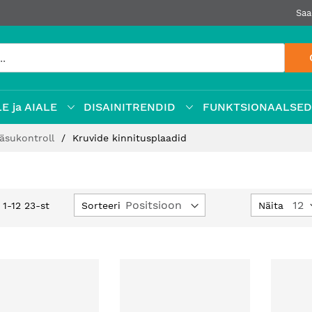
Saa
E ja AIALE
DISAINITRENDID
FUNKTSIONAALSE
ääsukontroll
Kruvide kinnitusplaadid
Määra
Sorteeri
Näita
d
1
-
12
23
-st
kahanev
suund