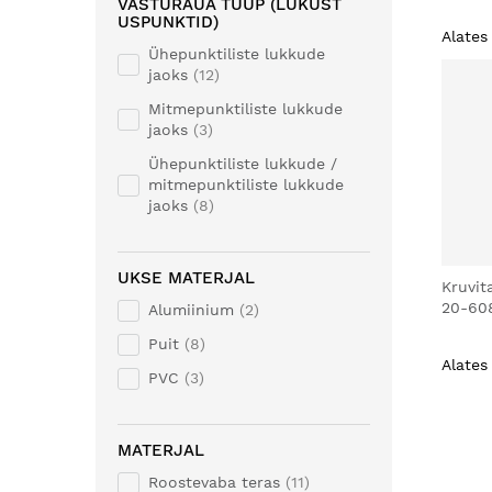
VASTURAUA TÜÜP (LUKUST
USPUNKTID)
Alates
Ühepunktiliste lukkude
jaoks
12
Mitmepunktiliste lukkude
jaoks
3
Ühepunktiliste lukkude /
mitmepunktiliste lukkude
jaoks
8
UKSE MATERJAL
Kruvit
20-60
Alumiinium
2
Puit
8
Alates
PVC
3
MATERJAL
Roostevaba teras
11