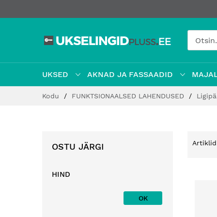
UKSED
AKNAD JA FASSAADID
MAJAL
Jätke
Kodu
FUNKTSIONAALSED LAHENDUSED
Ligip
sisu
juurde
Artikli
OSTU JÄRGI
HIND
OK