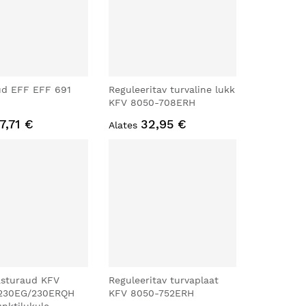
ud EFF EFF 691
Reguleeritav turvaline lukk
KFV 8050-708ERH
7,71 €
32,95 €
Alates
asturaud KFV
Reguleeritav turvaplaat
230EG/230ERQH
KFV 8050-752ERH