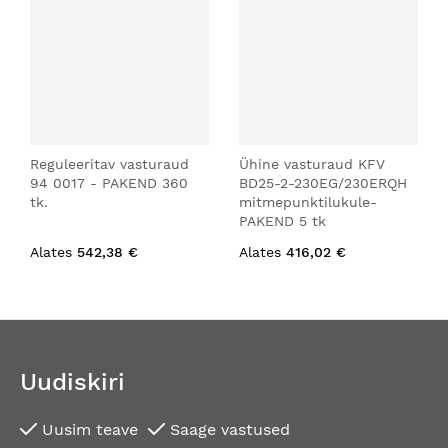
Reguleeritav vasturaud
Ühine vasturaud KFV
94 0017 - PAKEND 360
BD25-2-230EG/230ERQH
tk.
mitmepunktilukule-
PAKEND 5 tk
Alates
542,38 €
Alates
416,02 €
Uudiskiri
Uusim teave
Saage vastused