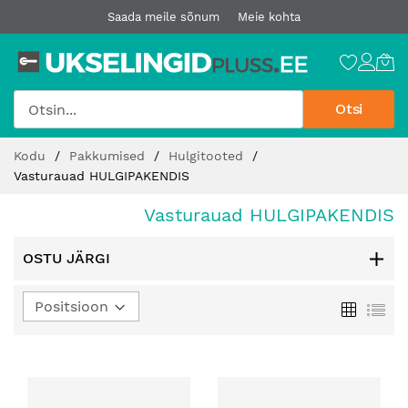
Saada meile sõnum
Meie kohta
Otsi
Jätke
Kodu
Pakkumised
Hulgitooted
sisu
Vasturauad HULGIPAKENDIS
juurde
Vasturauad HULGIPAKENDIS
OSTU JÄRGI
Määra
Ruudust
Loe
kahanev
suund