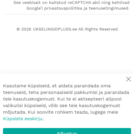
See veebisait on kaitstud reCAPTCHA abil ning kehtivad
Google’i privaatsuspoliitika ja teenusetingimused.
© 2026
UKSELINGIDPLUSS.ee
All Rights Reserved
Kasutame küpsiseid, et aidata parandada oma
teenuseid, teha personaalseid pakkumisi ja parandada
teie kasutuskogemust. Kui te ei aktsepteeri allpool
valikulisi küpsiseid, võib see teie kasutuskogemust
mõjutada. Kui soovite rohkem teada, lugege meie
Küpsiste eeskirju
.
Nõustun