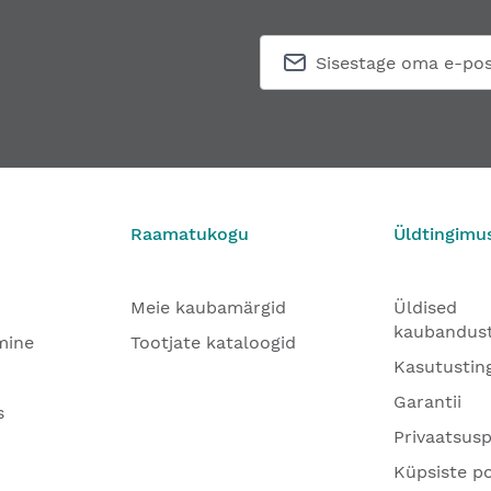
Raamatukogu
Üldtingimu
Meie kaubamärgid
Üldised
kaubandus
mine
Tootjate kataloogid
Kasutustin
Garantii
s
Privaatsusp
Küpsiste po