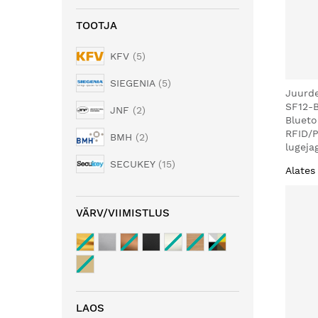
TOOTJA
KFV
5
SIEGENIA
5
Juurd
SF12-B
JNF
2
Blueto
RFID/P
BMH
2
lugeja
SECUKEY
15
Alates
VÄRV/VIIMISTLUS
LAOS