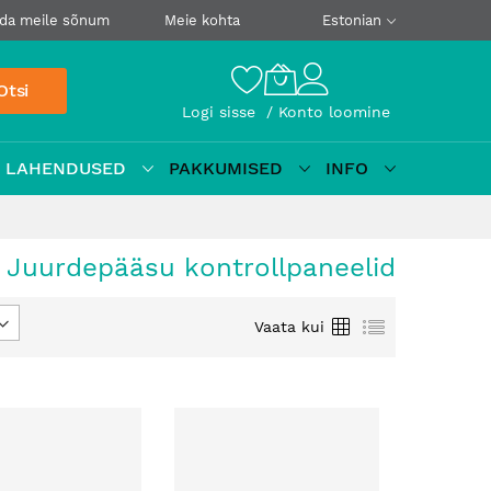
da meile sõnum
Meie kohta
Estonian
Otsi
Logi sisse
Konto loomine
D LAHENDUSED
PAKKUMISED
INFO
Juurdepääsu kontrollpaneelid
Ruudustik
Loetelu
Vaata kui