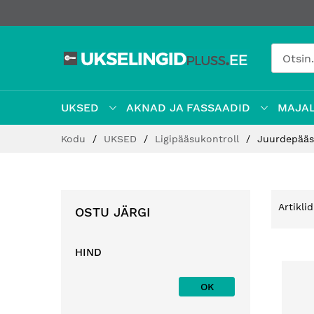
UKSED
AKNAD JA FASSAADID
MAJAL
Jätke
Kodu
UKSED
Ligipääsukontroll
Juurdepääs
sisu
juurde
Artikli
OSTU JÄRGI
HIND
OK