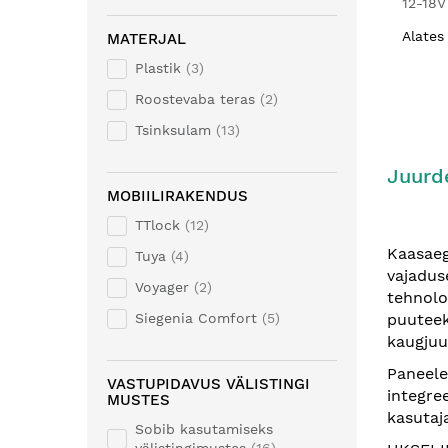
12-18V
Alates
MATERJAL
Plastik
3
Roostevaba teras
2
Tsinksulam
13
Juurd
MOBIILIRAKENDUS
TTlock
12
Kaasae
Tuya
4
vajadus
Voyager
2
tehnolo
puuteek
Siegenia Comfort
5
kaugjuu
Paneele
VASTUPIDAVUS VÄLISTINGI
integre
MUSTES
kasutaj
Sobib kasutamiseks