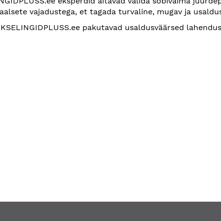
GIDPLUSS.ee eksperdid aitavad valida sobivaima juurde
uaalsete vajadustega, et tagada turvaline, mugav ja usald
 UKSELINGIDPLUSS.ee pakutavad usaldusväärsed lahendu