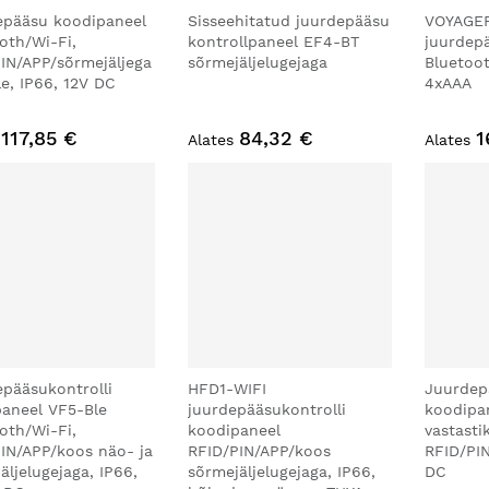
epääsu koodipaneel
Sisseehitatud juurdepääsu
VOYAGER
oth/Wi-Fi,
kontrollpaneel EF4-BT
juurdepä
IN/APP/sõrmejäljega
sõrmejäljelugejaga
Bluetoot
e, IP66, 12V DC
4xAAA
117,85 €
84,32 €
1
Alates
Alates
pääsukontrolli
HFD1-WIFI
Juurdep
aneel VF5-Ble
juurdepääsukontrolli
koodipa
oth/Wi-Fi,
koodipaneel
vastasti
IN/APP/koos näo- ja
RFID/PIN/APP/koos
RFID/PIN
äljelugejaga, IP66,
sõrmejäljelugejaga, IP66,
DC