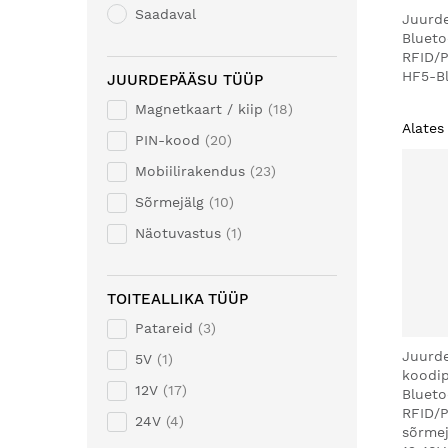
Saadaval
Juurd
Blueto
RFID/P
HF5-Bl
JUURDEPÄÄSU TÜÜP
Magnetkaart / kiip
18
Alates
PIN-kood
20
Mobiilirakendus
23
Sõrmejälg
10
Näotuvastus
1
TOITEALLIKA TÜÜP
Patareid
3
Juurde
5V
1
koodip
12V
17
Blueto
RFID/P
24V
4
sõrmej