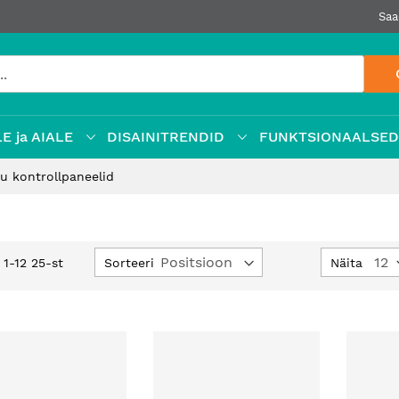
Saa
E ja AIALE
DISAINITRENDID
FUNKTSIONAALSE
u kontrollpaneelid
Määra
Sorteeri
Näita
d
1
-
12
25
-st
kahanev
suund