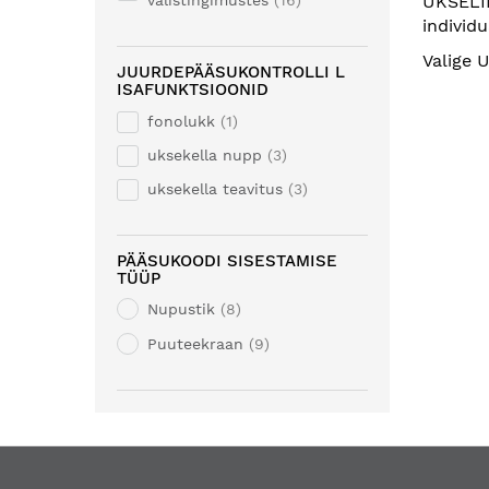
UKSELIN
välistingimustes
16
individ
Valige
JUURDEPÄÄSUKONTROLLI L
ISAFUNKTSIOONID
fonolukk
1
uksekella nupp
3
uksekella teavitus
3
PÄÄSUKOODI SISESTAMISE
TÜÜP
Nupustik
8
Puuteekraan
9