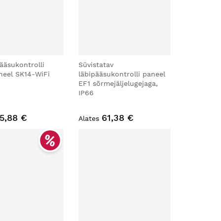
ääsukontrolli
Süvistatav
neel SK14-WiFi
läbipääsukontrolli paneel
EF1 sõrmejäljelugejaga,
IP66
5,88 €
61,38 €
Alates