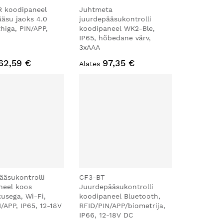
 koodipaneel
Juhtmeta
äsu jaoks 4.0
juurdepääsukontrolli
higa, PIN/APP,
koodipaneel WK2-Ble,
IP65, hõbedane värv,
3xAAA
62,59 €
97,35 €
Alates
ääsukontrolli
CF3-BT
neel koos
Juurdepääsukontrolli
kusega, Wi-Fi,
koodipaneel Bluetooth,
/APP, IP65, 12-18V
RFID/PIN/APP/biometrija,
IP66, 12-18V DC