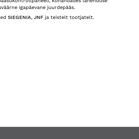
pääsukontrollpaneeli, kohandades lahenduse
usväärne igapäevane juurdepääs.
sed
SIEGENIA
,
JNF
ja teistelt tootjatelt.