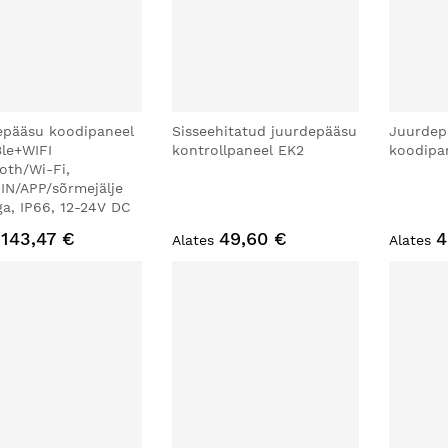
epääsu koodipaneel
Sisseehitatud juurdepääsu
Juurdep
le+WIFI
kontrollpaneel EK2
koodipa
oth/Wi-Fi,
IN/APP/sõrmejälje
ga, IP66, 12-24V DC
143,47 €
49,60 €
4
Alates
Alates