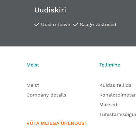
Uudiskiri
Uusim teave
Saage vastused
Meist
Tellimine
Meist
Kuidas tellida
Company details
Kohaletoimeta
Maksed
Tühistamisõigu
VÕTA MEIEGA ÜHENDUST