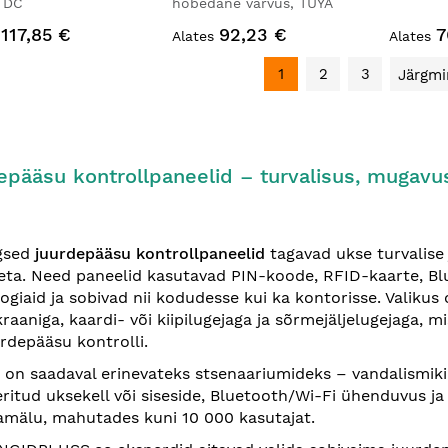
 DC
hõbedane värvus, TUYA
117,85 €
92,23 €
7
Alates
Alates
1
2
3
Järgmi
epääsu kontrollpaneelid – turvalisus, mugavu
gsed
juurdepääsu kontrollpaneelid
tagavad ukse turvalise
eta. Need paneelid kasutavad PIN-koode, RFID-kaarte, Blue
ogiaid ja sobivad nii kodudesse kui ka kontorisse. Valikus
raaniga, kaardi- või kiipilugejaga ja sõrmejäljelugejaga, 
rdepääsu kontrolli.
 on saadaval erinevateks stsenaariumideks – vandalismikin
eritud uksekell või siseside, Bluetooth/Wi-Fi ühenduvus j
amälu, mahutades kuni 10 000 kasutajat.