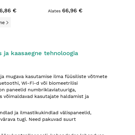
6,86 €
66,96 €
Alates
ne
s ja kaasaegne tehnoloogia
 ja mugava kasutamise ilma füüsiliste võtmete
toothi, Wi-Fi-d või biomeetrilisi
 on paneelid numbriklaviatuuriga,
mis võimaldavad kasutajate haldamist ja
dlad ja ilmastikukindlad välispaneelid,
a värava tugi. Need pakuvad suurt