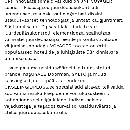
Üks innovaatilisemaid valikuid on JNF VOYAGER
seeria – kaasaegsed juurdepääsukontrolli
lahendused, mis pakuvad elegantset disaini,
usaldusväärset tehnoloogiat ja lihtsat kaugjuhtimist.
Süsteemi saab hõlpsasti laiendada teiste
juurdepääsukontrolli elementidega, sealhulgas
väravate, juurdepääsupaneelide ja kontaktivabade
väljumisnuppudega. VOYAGER tooted on eriti
populaarsed hotellide ja lühiajaliste üürikinnisvara
omanike seas.
Lisaks pakume usaldusväärseid ja tunnustatud
brände, nagu YALE Doorman, SALTO ja muud
kaasaegsed juurdepääsulahendused.
UKSELINGIDPLUSS.ee spetsialistid aitavad teil valida
sobivaima nutika käepideme või lukusüsteemi,
kohandades selle iga kliendi individuaalsete
vajadustega ja tagades turvalise, usaldusväärse ja
stiilse juurdepääsukontrolli.