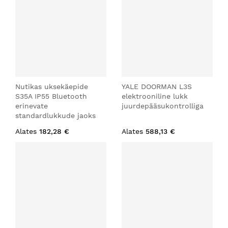
Nutikas uksekäepide
YALE DOORMAN L3S
S35A IP55 Bluetooth
elektrooniline lukk
erinevate
juurdepääsukontrolliga
standardlukkude jaoks
Alates
182,28 €
Alates
588,13 €