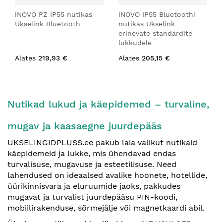
iNOVO PZ IP55 nutikas
iNOVO IP55 Bluetoothi
Ukselink Bluetooth
nutikas Ukselink
erinevate standardite
lukkudele
Alates
219,93 €
Alates
205,15 €
Nutikad lukud ja käepidemed – turvaline,
mugav ja kaasaegne juurdepääs
UKSELINGIDPLUSS.ee pakub laia valikut nutikaid
käepidemeid ja lukke, mis ühendavad endas
turvalisuse, mugavuse ja esteetilisuse. Need
lahendused on ideaalsed avalike hoonete, hotellide,
üürikinnisvara ja eluruumide jaoks, pakkudes
mugavat ja turvalist juurdepääsu PIN-koodi,
mobiilirakenduse, sõrmejälje või magnetkaardi abil.