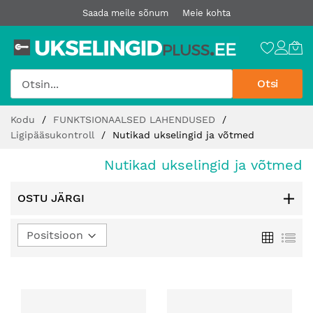
Saada meile sõnum
Meie kohta
Otsi
Jätke
Kodu
FUNKTSIONAALSED LAHENDUSED
sisu
Ligipääsukontroll
Nutikad ukselingid ja võtmed
juurde
Nutikad ukselingid ja võtmed
OSTU JÄRGI
Määra
Ruudust
Loe
kahanev
suund