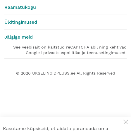
Raamatukogu
Üldtingimused
Jälgige meid
See veebisait on kaitstud reCAPTCHA abil ning kehtivad
Google’i privaatsuspoliitika ja teenusetingimused.
© 2026
UKSELINGIDPLUSS.ee
All Rights Reserved
Kasutame küpsiseid, et aidata parandada oma