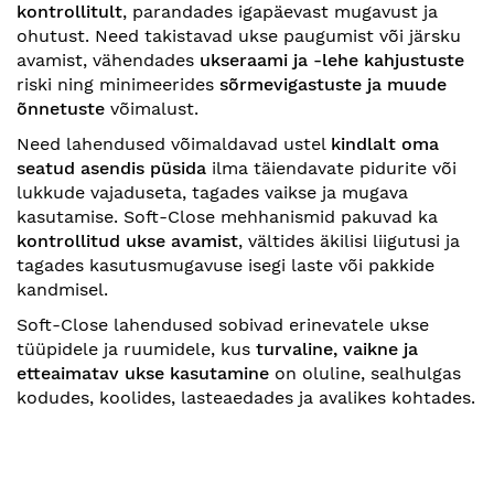
kontrollitult
, parandades igapäevast mugavust ja
ohutust. Need takistavad ukse paugumist või järsku
avamist, vähendades
ukseraami ja -lehe kahjustuste
riski ning minimeerides
sõrmevigastuste ja muude
õnnetuste
võimalust.
Need lahendused võimaldavad ustel
kindlalt oma
seatud asendis püsida
ilma täiendavate pidurite või
lukkude vajaduseta, tagades vaikse ja mugava
kasutamise. Soft-Close mehhanismid pakuvad ka
kontrollitud ukse avamist
, vältides äkilisi liigutusi ja
tagades kasutusmugavuse isegi laste või pakkide
kandmisel.
Soft-Close lahendused sobivad erinevatele ukse
tüüpidele ja ruumidele, kus
turvaline, vaikne ja
etteaimatav ukse kasutamine
on oluline, sealhulgas
kodudes, koolides, lasteaedades ja avalikes kohtades.