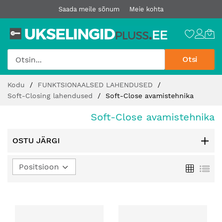
Saada meile sõnum
Meie kohta
Otsi
Jätke
Kodu
FUNKTSIONAALSED LAHENDUSED
sisu
Soft-Closing lahendused
Soft-Close avamistehnika
juurde
Soft-Close avamistehnika
OSTU JÄRGI
Määra
Ruudust
Loe
kahanev
suund