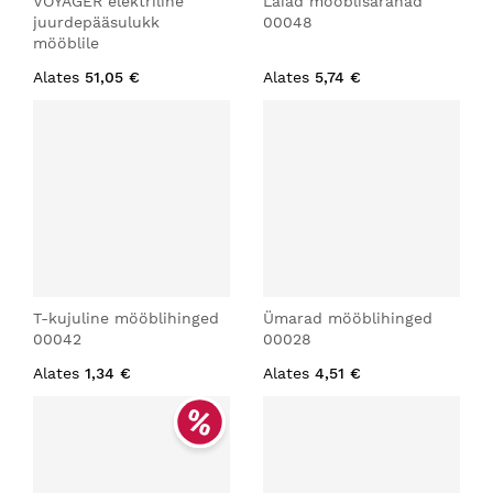
VOYAGER elektriline
Laiad mööblisaranad
juurdepääsulukk
00048
mööblile
Alates
51,05 €
Alates
5,74 €
T-kujuline mööblihinged
Ümarad mööblihinged
00042
00028
Alates
1,34 €
Alates
4,51 €