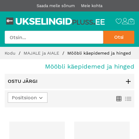
Saada meile sõnum
Meie kohta
Otsi
Jätke
Kodu
MAJALE ja AIALE
Mööbli käepidemed ja hinged
sisu
juurde
Mööbli käepidemed ja hinged
OSTU JÄRGI
Määra
Ruudust
Loe
kahanev
suund