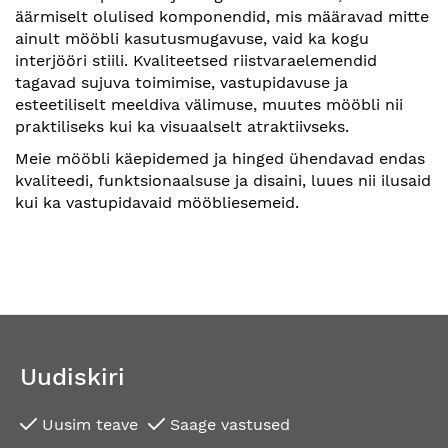
äärmiselt olulised komponendid, mis määravad mitte
ainult mööbli kasutusmugavuse, vaid ka kogu
interjööri stiili. Kvaliteetsed riistvaraelemendid
tagavad sujuva toimimise, vastupidavuse ja
esteetiliselt meeldiva välimuse, muutes mööbli nii
praktiliseks kui ka visuaalselt atraktiivseks.
Meie mööbli käepidemed ja hinged ühendavad endas
kvaliteedi, funktsionaalsuse ja disaini, luues nii ilusaid
kui ka vastupidavaid mööbliesemeid.
Uudiskiri
Uusim teave
Saage vastused