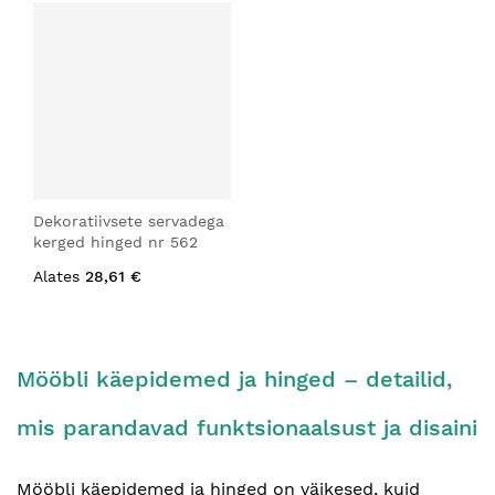
Dekoratiivsete servadega
kerged hinged nr 562
Alates
28,61 €
Mööbli käepidemed ja hinged – detailid,
mis parandavad funktsionaalsust ja disaini
Mööbli käepidemed ja hinged on väikesed, kuid