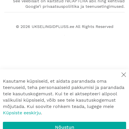
See veebisait on kaitstud reCAPTCHA abil ning kehtivad
Google’i privaatsuspoliitika ja teenusetingimused.
© 2026
UKSELINGIDPLUSS.ee
All Rights Reserved
Kasutame küpsiseid, et aidata parandada oma
teenuseid, teha personaalseid pakkumisi ja parandada
teie kasutuskogemust. Kui te ei aktsepteeri allpool
valikulisi küpsiseid, võib see teie kasutuskogemust
mõjutada. Kui soovite rohkem teada, lugege meie
Küpsiste eeskirju
.
Nõustun