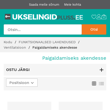
Saada meile sõnum
Meie kohta
Otsi
Jätke
Kodu
FUNKTSIONAALSED LAHENDUSED
sisu
Ventilatsioon
Paigaldamiseks akendesse
juurde
Paigaldamiseks akendesse
OSTU JÄRGI
Määra
Ruudust
Loe
kahanev
suund