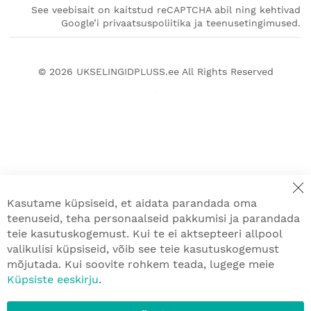
See veebisait on kaitstud reCAPTCHA abil ning kehtivad
Google’i privaatsuspoliitika ja teenusetingimused.
© 2026
UKSELINGIDPLUSS.ee
All Rights Reserved
Kasutame küpsiseid, et aidata parandada oma
teenuseid, teha personaalseid pakkumisi ja parandada
teie kasutuskogemust. Kui te ei aktsepteeri allpool
valikulisi küpsiseid, võib see teie kasutuskogemust
mõjutada. Kui soovite rohkem teada, lugege meie
Küpsiste eeskirju
.