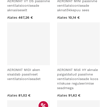
AEROMAT VT DS passiivne
AEROMAT MINI passiivne
ventilatsiooniseade
ventilatsiooniseade
aknasiseselt
aknatõkkepuu sees
Alates
467,26 €
Alates
10,14 €
AEROMAT MIDI aken
AEROMAT Midi HY aknale
sisaldab passiivset
paigaldatud passiivne
ventilatsiooniseadet
ventilatsiooniseade koos
niiskuse reguleerimise
seadmega
Alates
81,02 €
Alates
91,62 €