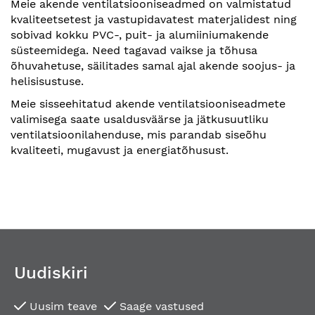
Meie akende ventilatsiooniseadmed on valmistatud
kvaliteetsetest ja vastupidavatest materjalidest ning
sobivad kokku PVC-, puit- ja alumiiniumakende
süsteemidega. Need tagavad vaikse ja tõhusa
õhuvahetuse, säilitades samal ajal akende soojus- ja
helisisustuse.
Meie sisseehitatud akende ventilatsiooniseadmete
valimisega saate usaldusväärse ja jätkusuutliku
ventilatsioonilahenduse, mis parandab siseõhu
kvaliteeti, mugavust ja energiatõhusust.
Uudiskiri
Uusim teave
Saage vastused