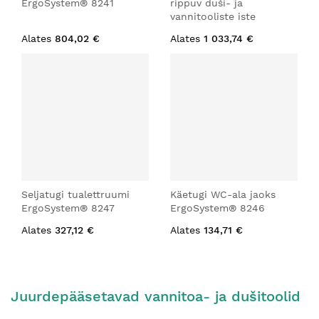
ErgoSystem® 8241
rippuv duši- ja
vannitooliste iste
Alates
804,02 €
Alates
1 033,74 €
Seljatugi tualettruumi
Käetugi WC-ala jaoks
ErgoSystem® 8247
ErgoSystem® 8246
Alates
327,12 €
Alates
134,71 €
Juurdepääsetavad vannitoa- ja dušitoolid