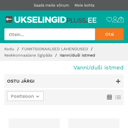
Saada meile sõnum
Meie kohta
Otsi
Jätke
Kodu
FUNKTSIONAALSED LAHENDUSED
sisu
Keskkonnaalane ligipääs
Vanni/duši istmed
juurde
Vanni/duši istmed
OSTU JÄRGI
Määra
Ruudust
Loe
kahanev
suund