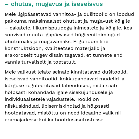
– ohutus, mugavus ja iseseisvus
Meie ligipääsetavad vannitoa- ja dušitoolid on loodud
pakkuma maksimaalset ohutust ja mugavust kõigile
– eakatele, liikumispuudega inimestele ja kõigile, kes
soovivad muuta igapäevased hügieenitoimingud
ohutumaks ja mugavamaks. Ergonoomiline
konstruktsioon, kvaliteetsed materjalid ja
erakordselt tugev disain tagavad, et tunnete end
vannis turvaliselt ja toetatult.
Meie valikust leiate seinale kinnitatavad dušitoolid,
iseseisvad vannitoolid, kokkupandavad mudelid ja
kõrguse reguleeritavad lahendused, mida saab
hõlpsasti kohandada igale sisekujundusele ja
individuaalsetele vajadustele. Toolid on
niiskuskindlad, libisemiskindlad ja hõlpsasti
hooldatavad, mistõttu on need ideaalne valik nii
eramajadesse kui ka hooldusasutustesse.