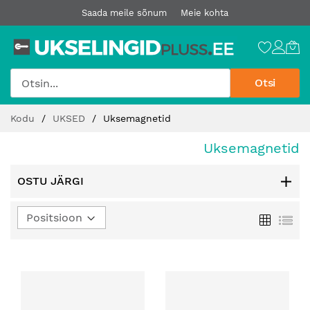
Saada meile sõnum
Meie kohta
Otsi
Jätke
Kodu
UKSED
Uksemagnetid
sisu
juurde
Uksemagnetid
OSTU JÄRGI
Määra
Ruudust
Loe
kahanev
suund