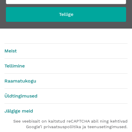
Tellige
Meist
Tellimine
Raamatukogu
Üldtingimused
Jälgige meid
See veebisait on kaitstud reCAPTCHA abil ning kehtivad
Google’i privaatsuspoliitika ja teenusetingimused.