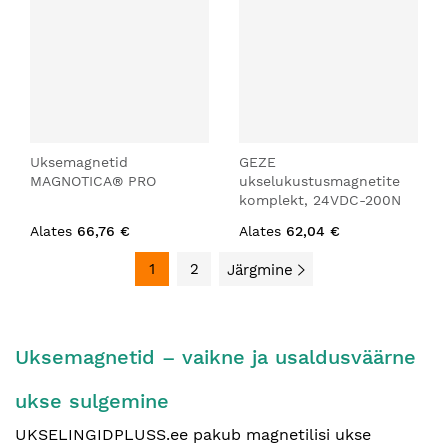
Uksemagnetid
GEZE
MAGNOTICA® PRO
ukselukustusmagnetite
komplekt, 24VDC-200N
Alates
66,76 €
Alates
62,04 €
1
2
Järgmine
Uksemagnetid – vaikne ja usaldusväärne
ukse sulgemine
UKSELINGIDPLUSS.ee pakub magnetilisi ukse