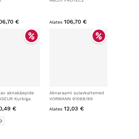
2
ABLOY PROTEC2
06,70 €
106,70 €
Alates
tav aknakäepide
Aknaraami sulavkaitsmed
SEUR Kurbiga
VORMANN 91088/89
0,49 €
12,03 €
Alates