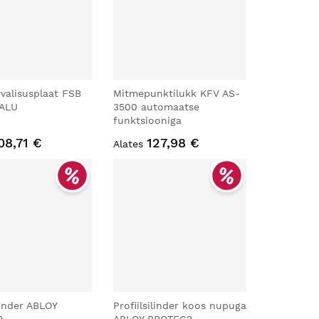
valisusplaat FSB
Mitmepunktilukk KFV AS-
 ALU
3500 automaatse
funktsiooniga
08,71 €
127,98 €
Alates
ilinder ABLOY
Profiilsilinder koos nupuga