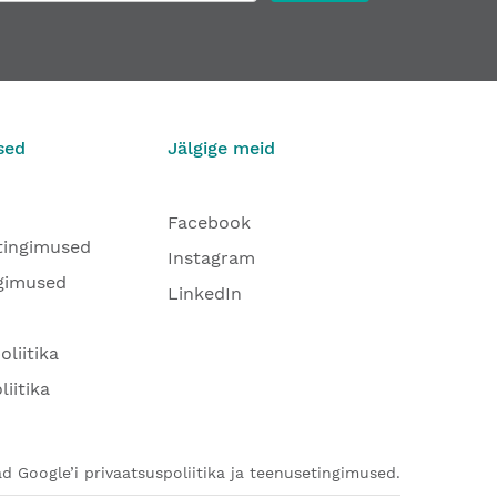
sed
Jälgige meid
Facebook
tingimused
Instagram
gimused
LinkedIn
oliitika
liitika
d Google’i privaatsuspoliitika ja teenusetingimused.