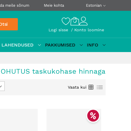
da meile sõnum
Meie kohta
Estonian
Otsi
Logi sisse
Konto loomine
D LAHENDUSED
PAKKUMISED
INFO
u OHUTUS taskukohase hinnaga
Ruudustik
Loetelu
Vaata kui