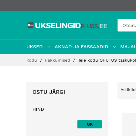
UKSED
AKNAD JA FASSAADID
MAJAL
Jätke
Kodu
Pakkumised
Teie kodu OHUTUS taskuko
sisu
juurde
Artikli
OSTU JÄRGI
HIND
OK