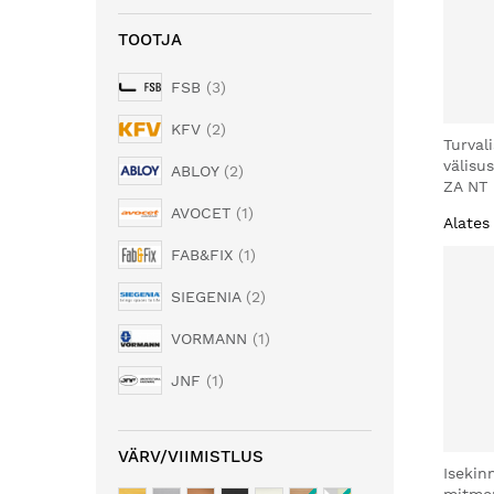
TOOTJA
FSB
3
KFV
2
Turval
välisu
ABLOY
2
ZA NT
AVOCET
1
Alates
FAB&FIX
1
SIEGENIA
2
VORMANN
1
JNF
1
VÄRV/VIIMISTLUS
Isekin