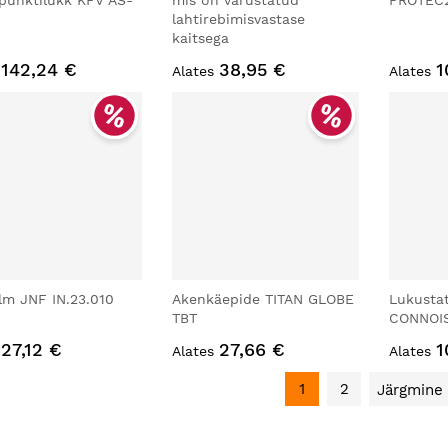
punktilukk KFV AS-
mis on varustatud
PROTEC
lahtirebimisvastase
kaitsega
142,24 €
38,95 €
1
Alates
Alates
lm JNF IN.23.010
Akenkäepide TITAN GLOBE
Lukusta
TBT
CONNOIS
27,12 €
27,66 €
1
Alates
Alates
1
2
Järgmine