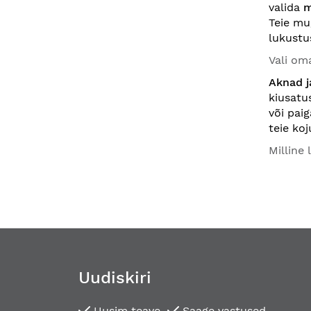
valida
m
Teie mu
lukustu
Vali om
Aknad j
kiusatu
või pai
teie ko
Milline
Uudiskiri
Uusim teave
Saage vastused