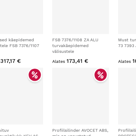
ised käepidemed
FSB 7376/1108 ZA ALU
Must tur
stele FSB 7376/1107
turvakäepidemed
73 7393
välisustele
317,17 €
173,41 €
1
Alates
Alates
nituv
Profiilsilinder AVOCET ABS,
Profiils