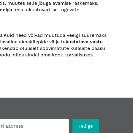
ktis, muutes selle jõuga avamise raskemaks.
oniga
, mis lukustuvad ise tugevate
! Kuid need võivad muutuda veelgi suuremaks
 tavaline aknakäepide välja
lukustatava vastu
askendab oluliselt soovimatute külaliste pääsu
kodu, olles kindel oma kodu turvalisuses.
Tellige