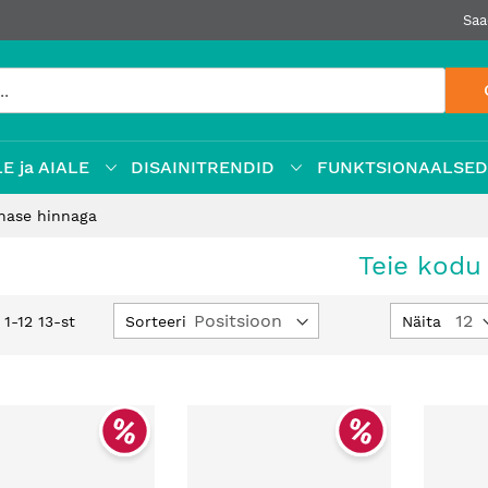
Saa
E ja AIALE
DISAINITRENDID
FUNKTSIONAALSE
hase hinnaga
Teie kod
Määra
Sorteeri
Näita
d
1
-
12
13
-st
kahanev
suund