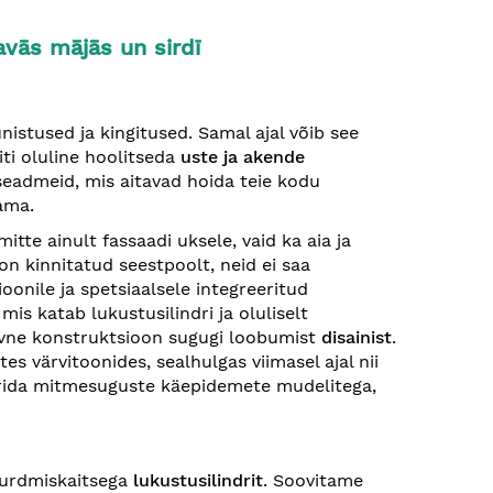
avās mājās un sirdī
nistused ja kingitused. Samal ajal võib see
iti oluline hoolitseda
uste ja akende
seadmeid, mis aitavad hoida teie kodu
kama.
itte ainult fassaadi uksele, vaid ka aia ja
n kinnitatud seestpoolt, neid ei saa
oonile ja spetsiaalsele integreeritud
, mis katab lukustusilindri ja oluliselt
ivne konstruktsioon sugugi loobumist
disainist
.
 värvitoonides, sealhulgas viimasel ajal nii
rida mitmesuguste käepidemete mudelitega,
murdmiskaitsega
lukustusilindrit
. Soovitame