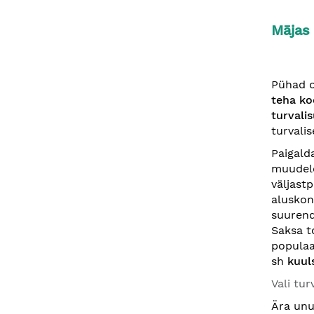
Mājas 
Pühad o
teha ko
turvali
turvalis
Paigald
muudele
väljast
aluskon
suurend
Saksa t
populaa
sh
kuul
Vali tu
Ära un