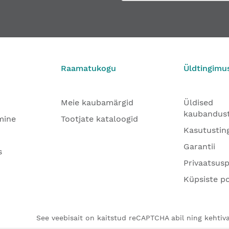
Raamatukogu
Üldtingimu
Meie kaubamärgid
Üldised
kaubandus
mine
Tootjate kataloogid
Kasutustin
Garantii
s
Privaatsusp
Küpsiste po
See veebisait on kaitstud reCAPTCHA abil ning kehtiva