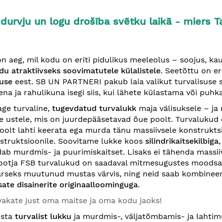
durvju un logu drošība svētku laikā - miers T
n aeg, mil kodu on eriti pidulikus meeleolus – soojus, kau
du atraktiivseks soovimatutele külalistele
. Seetõttu on er
suse
eest. SB UN PARTNERI pakub laia valikut turvalisuse 
ena ja rahulikuna isegi siis, kui lähete külastama või puh
age turvaline,
tugevdatud turvalukk
maja välisuksele – ja m
 ustele, mis on juurdepääsetavad õue poolt. Turvalukud o
poolt lahti keerata ega murda tänu massiivsele konstruktsi
struktsioonile. Soovitame lukke koos
silindri
kaitsekilbiga
ab murdmis- ja puurimiskaitset. Lisaks ei tähenda massi
ootja FSB turvalukud on saadaval mitmesugustes moodsates
rseks muutunud mustas värvis, ning neid saab kombinee
sate disainerite originaalloominguga
.
rvakate just oma maitse ja oma kodu jaoks!
usta
turvalist lukku
ja murdmis-, väljatõmbamis- ja lahti