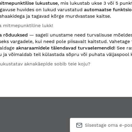
itmepunktilise lukustuse
, mis lukustab ukse 3 või 5 pun
gavuse huvides on lukud varustatud
automaatse funktsio
shaakidega ja tagavad kõrge murdvastase kaitse.
a mitmepunktiline lukk!
a rõduuksed
— sageli unustame need turvalisuse mõeldes
seks vargadele, kui need pole piisavalt kaitstud. Vahetage
galdage
aknaraamidele täiendavad turvaelemendid
! See r
ju ja võimaldab teil külastada sõpru või puhata väljaspool 
 lukustatav aknakäepide sobib teie koju?