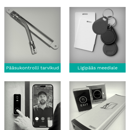
Pääsukontrolli tarvikud
Ligipääs meediale