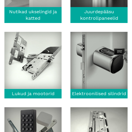
Nutikad ukselingid ja
Juurdepääsu
katted
kontrollpaneelid
Lukud ja mootorid
Elektroonilised silindrid