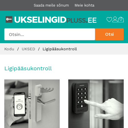
Saada meile sõnum
Meie kohta
Otsi
Jätke
Kodu
UKSED
Ligipääsukontroll
sisu
juurde
Ligipääsukontroll