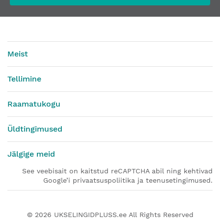
Meist
Tellimine
Raamatukogu
Üldtingimused
Jälgige meid
See veebisait on kaitstud reCAPTCHA abil ning kehtivad
Google’i privaatsuspoliitika ja teenusetingimused.
© 2026
UKSELINGIDPLUSS.ee
All Rights Reserved