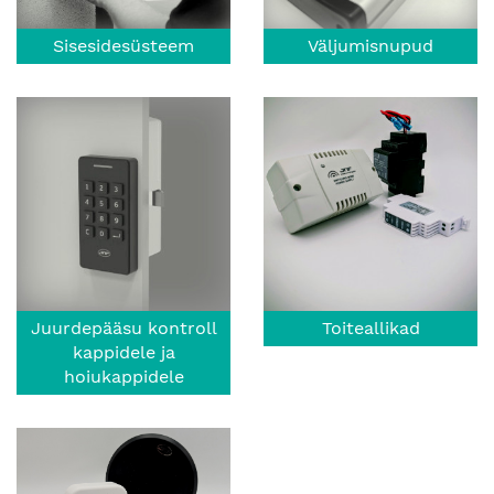
Sisesidesüsteem
Väljumisnupud
Juurdepääsu kontroll
Toiteallikad
kappidele ja
hoiukappidele