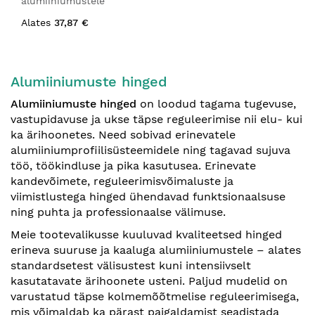
alumiiniumustele
Alates
37,87 €
Alumiiniumuste hinged
Alumiiniumuste hinged
on loodud tagama tugevuse,
vastupidavuse ja ukse täpse reguleerimise nii elu- kui
ka ärihoonetes. Need sobivad erinevatele
alumiiniumprofiilisüsteemidele ning tagavad sujuva
töö, töökindluse ja pika kasutusea. Erinevate
kandevõimete, reguleerimisvõimaluste ja
viimistlustega hinged ühendavad funktsionaalsuse
ning puhta ja professionaalse välimuse.
Meie tootevalikusse kuuluvad kvaliteetsed hinged
erineva suuruse ja kaaluga alumiiniumustele – alates
standardsetest välisustest kuni intensiivselt
kasutatavate ärihoonete usteni. Paljud mudelid on
varustatud täpse kolmemõõtmelise reguleerimisega,
mis võimaldab ka pärast paigaldamist seadistada