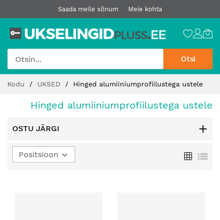
Saada meile sõnum
Meie kohta
Otsi
Jätke
Kodu
UKSED
Hinged alumiiniumprofiilustega ustele
sisu
juurde
Hinged alumiiniumprofiilustega ustele
OSTU JÄRGI
Määra
Ruudust
Loe
kahanev
suund