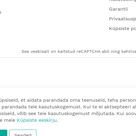
Garantii
s
Privaatsusp
Küpsiste po
See veebisait on kaitstud reCAPTCHA abil ning kehtiva
psiseid, et aidata parandada oma teenuseid, teha person
 parandada teie kasutuskogemust. Kui te ei aktsepteeri a
üpsiseid, võib see teie kasutuskogemust mõjutada. Kui so
ge meie
Küpsiste eeskirju
.
Seaded