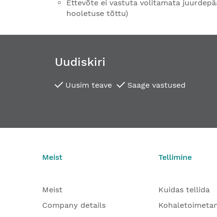
Ettevõte ei vastuta volitamata juurdepä
hooletuse tõttu)
Uudiskiri
Uusim teave
Saage vastused
Meist
Tellimine
Meist
Kuidas tellida
Company details
Kohaletoimeta