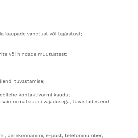
da kaupade vahetust või tagastust;
rite või hindade muutustest;
kliendi tuvastamise;
eebilehe kontaktivormi kaudu;
isainformatsiooni vajadusega, tuvastades end
mi, perekonnanimi, e-post, telefoninumber,