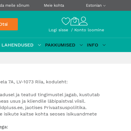
da meile sõnum
Meie kohta
Estonian
Otsi
Logi sisse
Konto loomine
D LAHENDUSED
PAKKUMISED
INFO
ela 7A, LV-1073 Riia, koduleht:
jadusel ja teatud tingimustel jagab, kustutab
s usus ja kliendile läbipaistval viisil.
idpluss.ee
, jaotises Privaatsuspoliitika.
e isikute kaitse kohta seoses isikuandmete
ega: