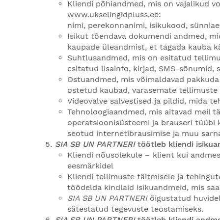
Kliendi põhiandmed, mis on vajalikud vo
www.ukselingidpluss.ee
:
nimi, perekonnanimi, isikukood, sünniae
Isikut tõendava dokumendi andmed, mida
kaupade üleandmist, et tagada kauba kät
Suhtlusandmed, mis on esitatud tellimu
esitatud lisainfo, kirjad, SMS-sõnumid,
Ostuandmed, mis võimaldavad pakkuda kl
ostetud kaubad, varasemate tellimust
Videovalve salvestised ja pildid, mida 
Tehnoloogiaandmed, mis aitavad meil täi
operatsioonisüsteemi ja brauseri tüübi
seotud internetibrausimise ja muu sar
SIA SB UN PARTNERI
töötleb kliendi isiku
Kliendi nõusolekule – klient kui andm
eesmärkidel
Kliendi tellimuste täitmisele ja tehingu
töödelda kindlaid isikuandmeid, mis saa
SIA SB UN PARTNERI
õigustatud huvidele
sätestatud tegevuste teostamiseks.
SIA SB UN PARTNERI
töötleb kliendi andme