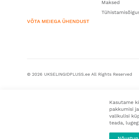
Maksed
Tühistamisõigu
VÕTA MEIEGA ÜHENDUST
© 2026
UKSELINGIDPLUSS.ee
All Rights Reserved
Kasutame kü
pakkumisi ja
valikulisi k
teada, luge
Nõustun