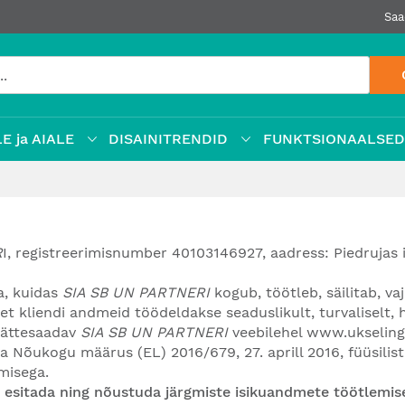
Saa
E ja AIALE
DISAINITRENDID
FUNKTSIONAALSE
R
I, registreerimisnumber 40103146927, aadress: Piedrujas i
a, kuidas
SIA SB UN PARTNERI
kogub, töötleb, säilitab, va
t kliendi andmeid töödeldakse seaduslikult, turvaliselt, hea
 kättesaadav
SIA SB UN PARTNERI
veebilehel
www.ukseling
 Nõukogu määrus (EL) 2016/679, 27. aprill 2016, füüsilist
misega.
l esitada ning nõustuda järgmiste isikuandmete töötlemis