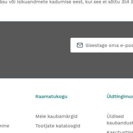
äsu või isikuandmete kadumise eest, kui see ei sõltu
SIA 
Raamatukogu
Üldtingimu
Meie kaubamärgid
Üldised
kaubandus
mine
Tootjate kataloogid
Kasutustin