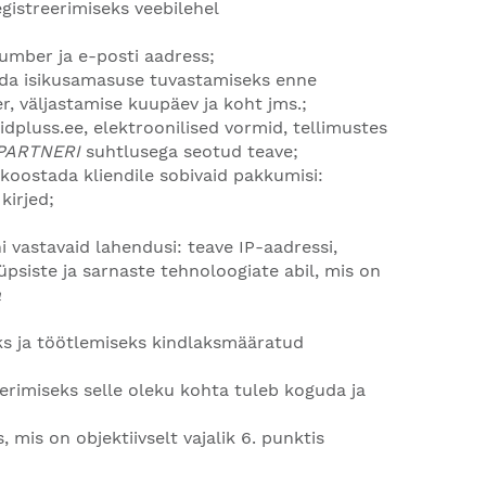
gistreerimiseks veebilehel
number ja e-posti aadress;
tada isikusamasuse tuvastamiseks enne
r, väljastamise kuupäev ja koht jms.;
idpluss.ee
, elektroonilised vormid, tellimustes
 PARTNERI
suhtlusega seotud teave;
oostada kliendile sobivaid pakkumisi:
irjed;
 vastavaid lahendusi: teave IP-aadressi,
siste ja sarnaste tehnoloogiate abil, mis on
a
s ja töötlemiseks kindlaksmääratud
eerimiseks selle oleku kohta tuleb koguda ja
mis on objektiivselt vajalik 6. punktis