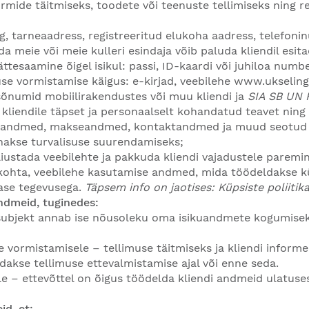
rmide täitmiseks, toodete või teenuste tellimiseks ning re
g, tarneaadress, registreeritud elukoha aadress, telefoni
 meie või meie kulleri esindaja võib paluda kliendil esi
tesaamine õigel isikul: passi, ID-kaardi või juhiloa numbe
se vormistamise käigus: e-kirjad, veebilehe
www.ukseling
 sõnumid mobiilirakendustes või muu kliendi ja
SIA SB UN
iendile täpset ja personaalselt kohandatud teavet ning k
e andmed, makseandmed, kontaktandmed ja muud seotud k
tehakse turvalisuse suurendamiseks;
ustada veebilehte ja pakkuda kliendi vajadustele paremini
 kohta, veebilehe kasutamise andmed, mida töödeldakse küp
nase tegevusega.
Täpsem info on jaotises: Küpsiste poliitik
andmeid, tuginedes:
esubjekt annab ise nõusoleku oma isikuandmete kogumisek
te vormistamisele – tellimuse täitmiseks ja kliendi inform
dakse tellimuse ettevalmistamise ajal või enne seda.
 – ettevõttel on õigus töödelda kliendi andmeid ulatuses, 
id, et: