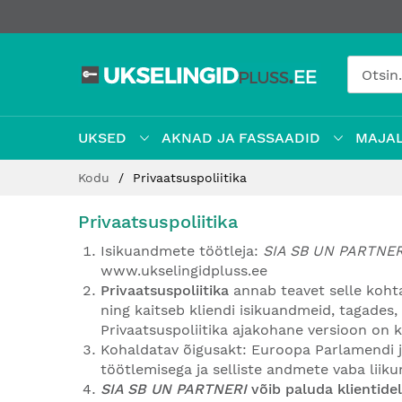
UKSED
AKNAD JA FASSAADID
MAJAL
Jätke
Kodu
Privaatsuspoliitika
sisu
juurde
Privaatsuspoliitika
Isikuandmete töötleja:
SIA SB UN PARTNE
www.ukselingidpluss.ee
Privaatsuspoliitika
annab teavet selle koht
ning kaitseb kliendi isikuandmeid, tagades, e
Privaatsuspoliitika ajakohane versioon on
Kohaldatav õigusakt: Euroopa Parlamendi ja
töötlemisega ja selliste andmete vaba liiku
SIA SB UN PARTNERI
võib paluda klientide