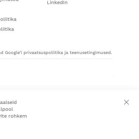
LinkedIn
oliitika
liitika
d Google’i privaatsuspoliitika ja teenusetingimused.
aalseid
llpool
ovite rohkem