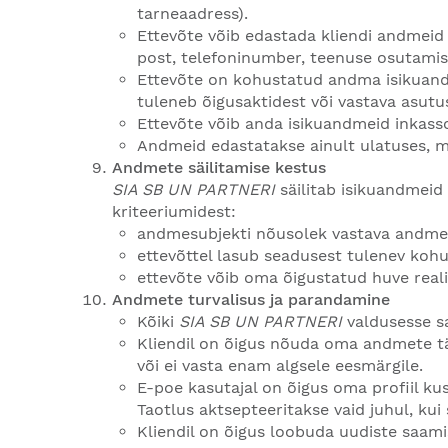
tarneaadress).
Ettevõte võib edastada kliendi andmeid 
post, telefoninumber, teenuse osutamis
Ettevõte on kohustatud andma isikuandme
tuleneb õigusaktidest või vastava asut
Ettevõte võib anda isikuandmeid inkass
Andmeid edastatakse ainult ulatuses, mis
Andmete säilitamise kestus
SIA SB UN PARTNERI
säilitab isikuandmeid
kriteeriumidest:
andmesubjekti nõusolek vastava andmetö
ettevõttel lasub seadusest tulenev koh
ettevõte võib oma õigustatud huve reali
Andmete turvalisus ja parandamine
Kõiki
SIA SB UN PARTNERI
valdusesse s
Kliendil on õigus nõuda oma andmete t
või ei vasta enam algsele eesmärgile.
E-poe kasutajal on õigus oma profiil ku
Taotlus aktsepteeritakse vaid juhul, kui 
Kliendil on õigus loobuda uudiste saami