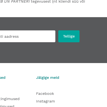
SB UN PARTNERI
tegevusest (nt kliendi süü või
Tellige
sed
Jälgige meid
Facebook
tingimused
Instagram
gimused