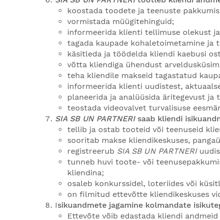
koostada toodete ja teenuste pakkumisi
vormistada müügitehinguid;
informeerida klienti tellimuse olekust j
tagada kaupade kohaletoimetamine ja te
käsitleda ja töödelda kliendi kaebusi o
võtta kliendiga ühendust arveldusküsi
teha kliendile makseid tagastatud kaup
informeerida klienti uudistest, aktuaal
planeerida ja analüüsida äritegevust ja 
teostada videovalvet turvalisuse eesmär
SIA SB UN PARTNERI
saab kliendi isikuandm
tellib ja ostab tooteid või teenuseid kl
sooritab makse kliendikeskuses, panga
registreerub
SIA SB UN PARTNERI
uudis
tunneb huvi toote- või teenusepakkumis
kliendina;
osaleb konkurssidel, loteriides või küsit
on filmitud ettevõtte kliendikeskuses 
I
sikuandmete jagamine kolmandate isikute
Ettevõte võib edastada kliendi andmeid