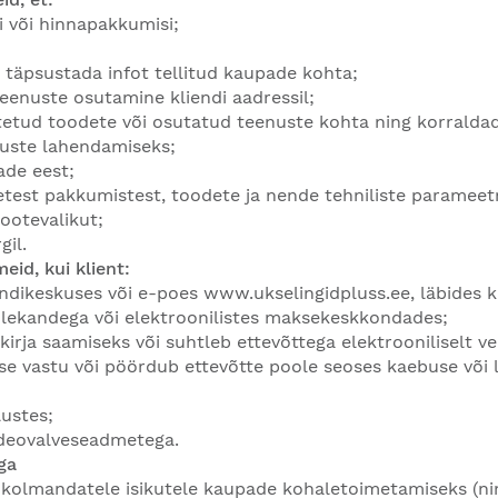
 või hinnapakkumisi;
a täpsustada infot tellitud kaupade kohta;
enuste osutamine kliendi aadressil;
stetud toodete või osutatud teenuste kohta ning korralda
muste lahendamiseks;
ade eest;
setest pakkumistest, toodete ja nende tehniliste parameet
tootevalikut;
gil.
eid, kui klient:
iendikeskuses või e-poes
www.ukselingidpluss.ee
, läbides 
ülekandega või elektroonilistes maksekeskkondades;
kirja saamiseks või suhtleb ettevõttega elektrooniliselt v
e vastu või pöördub ettevõtte poole seoses kaebuse või l
lustes;
videovalveseadmetega.
ga
 kolmandatele isikutele kaupade kohaletoimetamiseks (ni