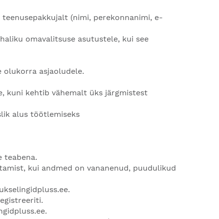
t teenusepakkujalt (nimi, perekonnanimi, e-
haliku omavalitsuse asutustele, kui see
e olukorra asjaoludele.
e, kuni kehtib vähemalt üks järgmistest
ik alus töötlemiseks
e teabena.
utamist, kui andmed on vananenud, puudulikud
ukselingidpluss.ee
.
gistreeriti.
ngidpluss.ee
.