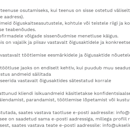
teenuse osutamiseks, kui teenus on sisse ostetud välisel
e aadress).
id õiguskaitseasutustele, kohtule või teistele riigi ja ko
use teabenõudes.
ofirmadele võlgade sissenõudmise menetluse käigus.
 on vajalik ja piisav vastavalt õigusaktidele ja konkreets
 vastavalt töötlemise eesmärkidele ja õigusaktide nõuetel
ötluse jaoks on endiselt kehtiv, kui puudub muu seadusl
ustus andmeid säilitada
seerida vastavalt õigusaktides sätestatud korrale
attunud kliendi isikuandmeid käsitletakse konfidentsiaals
äiendamist, parandamist, töötlemise lõpetamist või kust
stutada, saates vastava taotluse e-posti aadressile:
info@
see on saadetud sama e-posti aadressiga, millega profiil re
sest, saates vastava teate e-posti aadressile:
info@ukseli