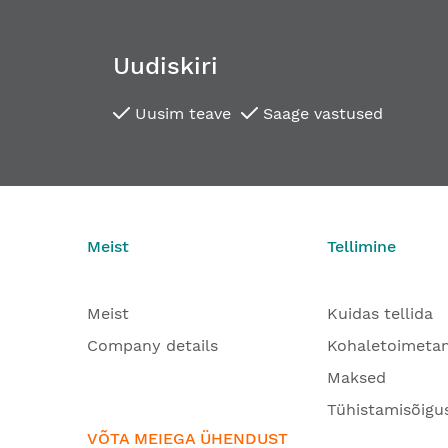
Uudiskiri
Uusim teave
Saage vastused
Meist
Tellimine
Meist
Kuidas tellida
Company details
Kohaletoimeta
Maksed
Tühistamisõigu
VÕTA MEIEGA ÜHENDUST