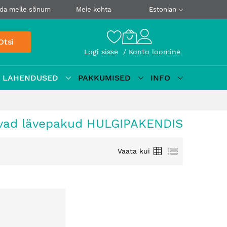
da meile sõnum
Meie kohta
Estonian
Otsi
Logi sisse
Konto loomine
D LAHENDUSED
PAKKUMISED
INFO
vad lävepakud HULGIPAKENDIS
Ruudustik
Loetelu
Vaata kui