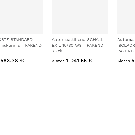
ORTE STANDARD
Automaattihend SCHALL-
Automaa
miskünnis - PAKEND
EX L-15/30 WS - PAKEND
ISOLPOR
25 tk.
PAKEND 
583,38 €
1 041,55 €
5
Alates
Alates