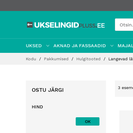
UKSED
AKNAD JA FASSAADID
MAJAL
Jätke
Kodu
Pakkumised
Hulgitooted
Langevad l
sisu
juurde
3
esem
OSTU JÄRGI
HIND
OK