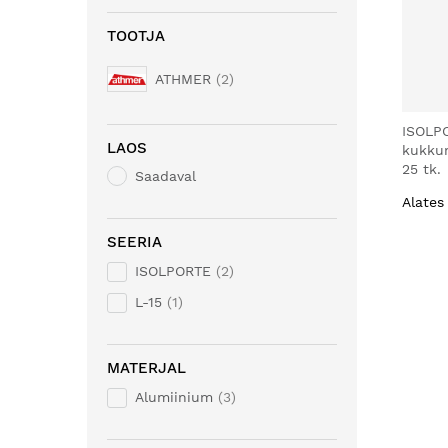
TOOTJA
ATHMER
2
ISOLP
LAOS
kukku
25 tk.
Saadaval
Alates
SEERIA
ISOLPORTE
2
L-15
1
MATERJAL
Alumiinium
3