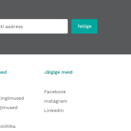
Tellige
sed
Jälgige meid
Facebook
tingimused
Instagram
gimused
LinkedIn
oliitika