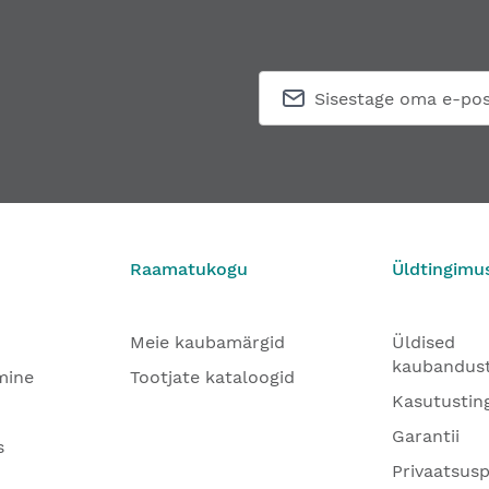
Raamatukogu
Üldtingimu
Meie kaubamärgid
Üldised
kaubandus
mine
Tootjate kataloogid
Kasutustin
Garantii
s
Privaatsusp