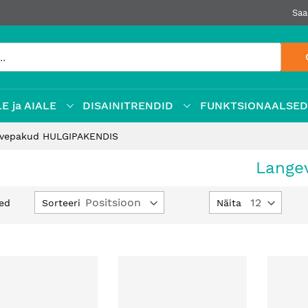
Saa
E ja AIALE
DISAINITRENDID
FUNKTSIONAALSE
ävepakud HULGIPAKENDIS
Lange
Määra
Sorteeri
Näita
ed
kahanev
suund