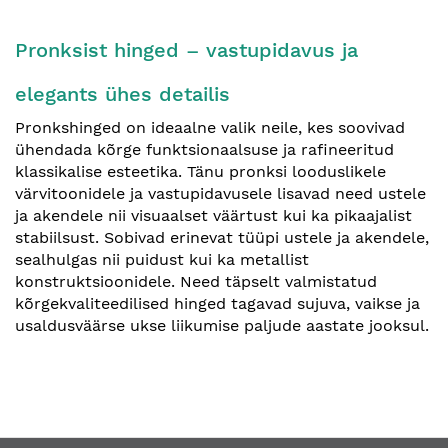
Pronksist hinged – vastupidavus ja
elegants ühes detailis
Pronkshinged on ideaalne valik neile, kes soovivad
ühendada kõrge funktsionaalsuse ja rafineeritud
klassikalise esteetika. Tänu pronksi looduslikele
värvitoonidele ja vastupidavusele lisavad need ustele
ja akendele nii visuaalset väärtust kui ka pikaajalist
stabiilsust. Sobivad erinevat tüüpi ustele ja akendele,
sealhulgas nii puidust kui ka metallist
konstruktsioonidele. Need täpselt valmistatud
kõrgekvaliteedilised hinged tagavad sujuva, vaikse ja
usaldusväärse ukse liikumise paljude aastate jooksul.