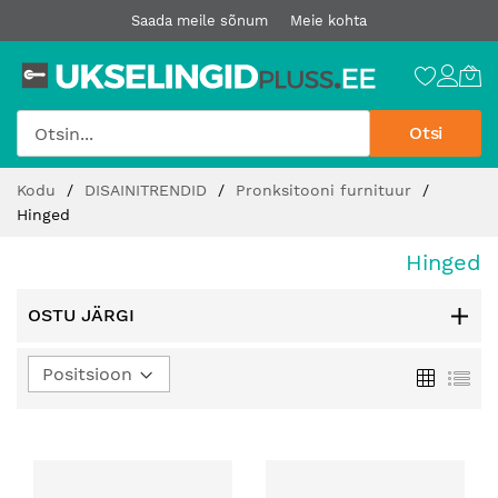
Saada meile sõnum
Meie kohta
Otsi
Jätke
Kodu
DISAINITRENDID
Pronksitooni furnituur
sisu
Hinged
juurde
Hinged
OSTU JÄRGI
Määra
Ruudust
Loe
kahanev
suund