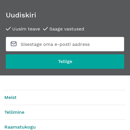
Uudiskiri
Uusim teave
Saage vastused
Tellige
Meist
Tellimine
Raamatukogu