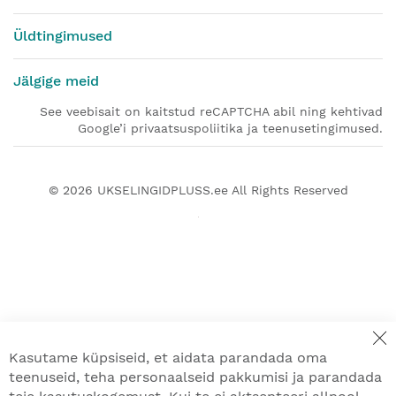
Üldtingimused
Jälgige meid
See veebisait on kaitstud reCAPTCHA abil ning kehtivad
Google’i privaatsuspoliitika ja teenusetingimused.
© 2026
UKSELINGIDPLUSS.ee
All Rights Reserved
Kasutame küpsiseid, et aidata parandada oma
teenuseid, teha personaalseid pakkumisi ja parandada