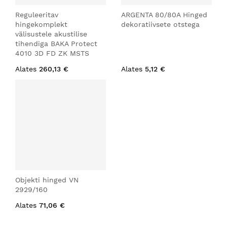
Reguleeritav
ARGENTA 80/80A Hinged
hingekomplekt
dekoratiivsete otstega
välisustele akustilise
tihendiga BAKA Protect
4010 3D FD ZK MSTS
Alates
260,13 €
Alates
5,12 €
Objekti hinged VN
2929/160
Alates
71,06 €