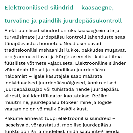
Elektroonilised silindrid – kaasaegne,
turvaline ja paindlik juurdepääsukontroll
Elektroonilised silindrid on üks kaasaegseimate ja
turvalisimate juurdepääsu kontrolli lahenduste seas
tänapäevastes hoonetes. Need asendavad
traditsioonilisi mehaanilisi lukke, pakkudes mugavat,
programmeeritavat ja kõrgetasemelist kaitset ilma
füüsiliste võtmete vajaduseta. Elektrooniline silinder
võimaldab täpset ja paindlikku juurdepääsu
haldamist – igale kasutajale saab määrata
individuaalsed juurdepääsuõigused, konkreetsed
juurdepääsuajad või tühistada nende juurdepääsu
kiiresti, kui identifikaator kaotatakse. Režiimi
muutmine, juurdepääsu blokeerimine ja logide
vaatamine on võimalik ükskõik kust.
Pakume erinevat tüüpi elektroonilisi silindreid –
iseseisvaid, võrgustatud, mobiilse juurdepääsu
funktsiooniga ja mudeleid, mida saab integreerida