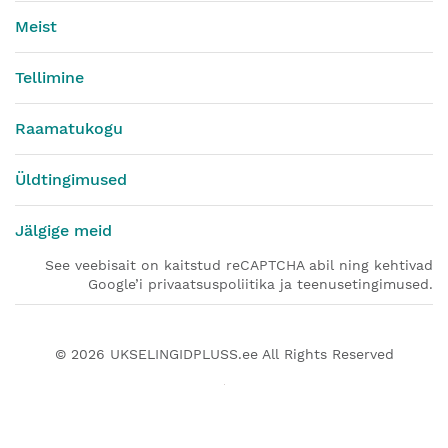
Meist
Tellimine
Raamatukogu
Üldtingimused
Jälgige meid
See veebisait on kaitstud reCAPTCHA abil ning kehtivad
Google’i privaatsuspoliitika ja teenusetingimused.
© 2026
UKSELINGIDPLUSS.ee
All Rights Reserved