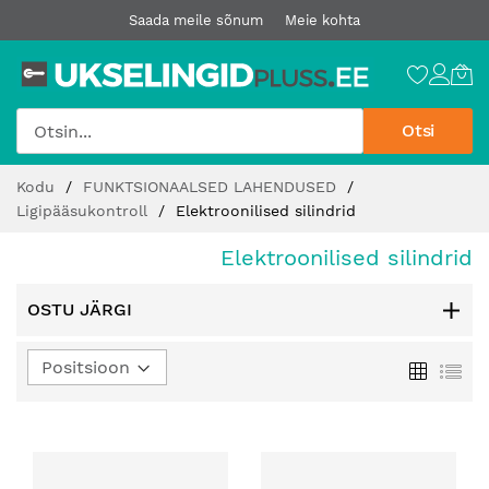
Saada meile sõnum
Meie kohta
Otsi
Jätke
Kodu
FUNKTSIONAALSED LAHENDUSED
sisu
Ligipääsukontroll
Elektroonilised silindrid
juurde
Elektroonilised silindrid
OSTU JÄRGI
Määra
Ruudust
Loe
kahanev
suund