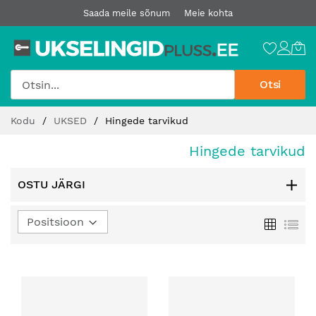
Saada meile sõnum
Meie kohta
Otsi
Jätke
Kodu
UKSED
Hingede tarvikud
sisu
juurde
Hingede tarvikud
OSTU JÄRGI
Määra
Ruudust
Loe
kahanev
suund