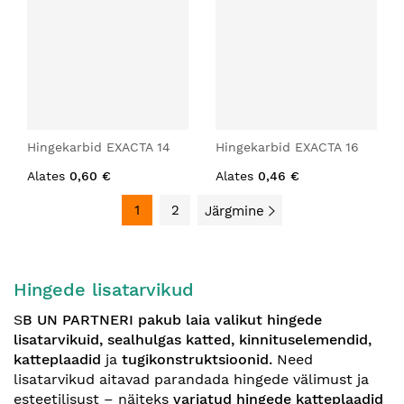
Hingekarbid EXACTA 14
Hingekarbid EXACTA 16
Alates
0,60 €
Alates
0,46 €
1
2
Järgmine
Hingede lisatarvikud
S
B UN PARTNERI pakub laia valikut hingede
lisatarvikuid, sealhulgas katted, kinnituselemendid,
katteplaadid
ja
tugikonstruktsioonid.
Need
lisatarvikud aitavad parandada hingede välimust ja
esteetilisust – näiteks
varjatud hingede katteplaadid