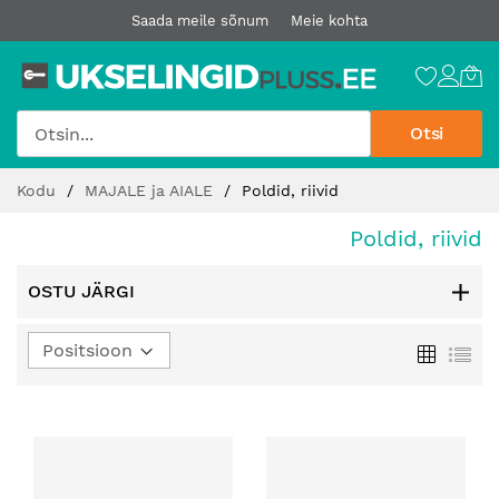
Saada meile sõnum
Meie kohta
Otsi
Jätke
Kodu
MAJALE ja AIALE
Poldid, riivid
sisu
juurde
Poldid, riivid
OSTU JÄRGI
Määra
Ruudust
Loe
kahanev
suund