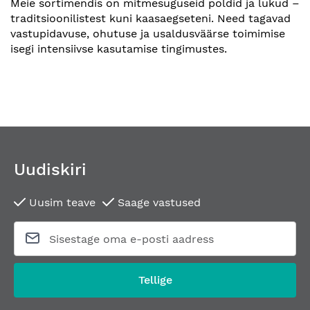
Meie sortimendis on mitmesuguseid poldid ja lukud –
traditsioonilistest kuni kaasaegseteni. Need tagavad
vastupidavuse, ohutuse ja usaldusväärse toimimise
isegi intensiivse kasutamise tingimustes.
Uudiskiri
Uusim teave
Saage vastused
Tellige