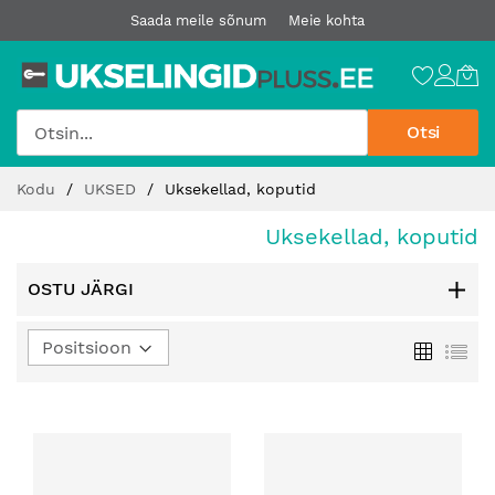
Saada meile sõnum
Meie kohta
Otsi
Jätke
Kodu
UKSED
Uksekellad, koputid
sisu
juurde
Uksekellad, koputid
OSTU JÄRGI
Määra
Ruudust
Loe
kahanev
suund