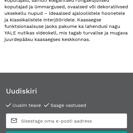
koputajaid, samuti elegantsed rõngakujulised
koputajad ja ümmargused, ovaalsed või dekoratiivsed
uksekellu nupud – ideaalsed ajaloolistele hoonetele
ja klassikalistele interjööridele. Kaasaegse
funktsionaalsuse jaoks pakume ka lahendusi nagu
YALE nutikas videokell, mis tagab turvalise ja mugava
juurdepääsu kaasaegses keskkonnas.
Uudiskiri
Uusim teave
Saage vastused