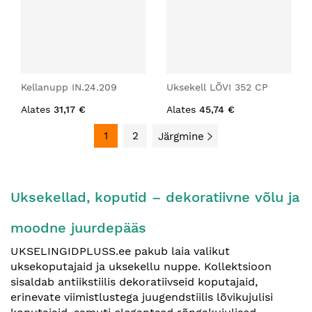
Kellanupp IN.24.209
Uksekell LÕVI 352 CP
Alates
31,17 €
Alates
45,74 €
1
2
Järgmine
Uksekellad, koputid – dekoratiivne võlu ja
moodne juurdepääs
UKSELINGIDPLUSS.ee pakub laia valikut
uksekoputajaid ja uksekellu nuppe. Kollektsioon
sisaldab antiikstiilis dekoratiivseid koputajaid,
erinevate viimistlustega juugendstiilis lõvikujulisi