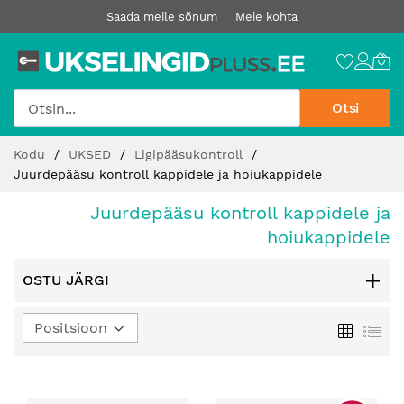
Saada meile sõnum
Meie kohta
Otsi
Jätke
Kodu
UKSED
Ligipääsukontroll
sisu
Juurdepääsu kontroll kappidele ja hoiukappidele
juurde
Juurdepääsu kontroll kappidele ja
hoiukappidele
OSTU JÄRGI
Määra
Ruudust
Loe
kahanev
suund