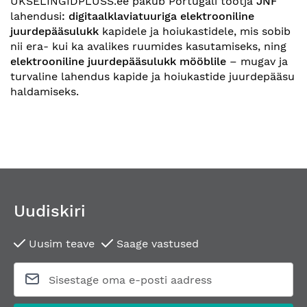
UKSELINGIDPLUSS.ee pakub Portugali tootja
JNF
lahendusi
: digitaalklaviatuuriga elektrooniline
juurdepääsulukk
kapidele ja hoiukastidele, mis sobib
nii era- kui ka avalikes ruumides kasutamiseks, ning
elektrooniline juurdepääsulukk mööblile
– mugav ja
turvaline lahendus kapide ja hoiukastide juurdepääsu
haldamiseks.
Uudiskiri
Uusim teave
Saage vastused