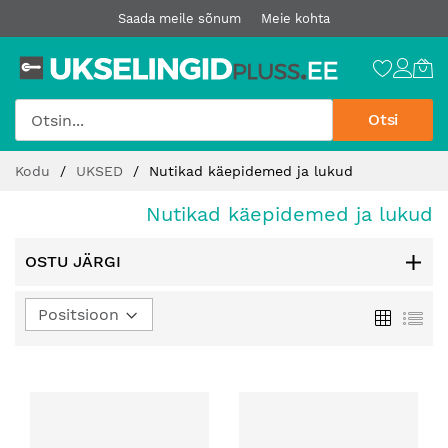
Saada meile sõnum
Meie kohta
Otsi
Jätke
Kodu
UKSED
Nutikad käepidemed ja lukud
sisu
juurde
Nutikad käepidemed ja lukud
OSTU JÄRGI
Määra
Ruudust
Loe
kahanev
suund