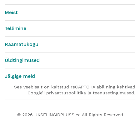
Meist
Tellimine
Raamatukogu
Üldtingimused
Jälgige meid
See veebisait on kaitstud reCAPTCHA abil ning kehtivad
Google’i privaatsuspoliitika ja teenusetingimused.
© 2026
UKSELINGIDPLUSS.ee
All Rights Reserved