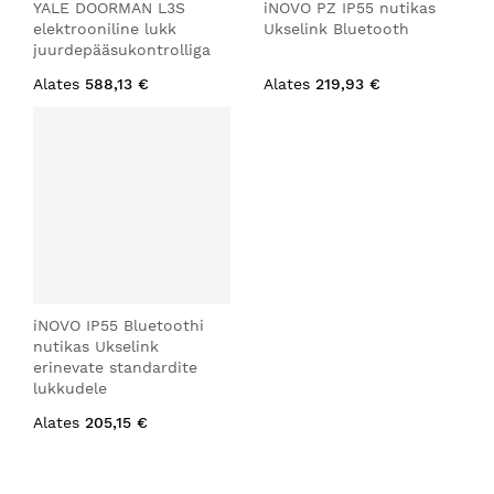
YALE DOORMAN L3S
iNOVO PZ IP55 nutikas
elektrooniline lukk
Ukselink Bluetooth
juurdepääsukontrolliga
Alates
588,13 €
Alates
219,93 €
iNOVO IP55 Bluetoothi
nutikas Ukselink
erinevate standardite
lukkudele
Alates
205,15 €