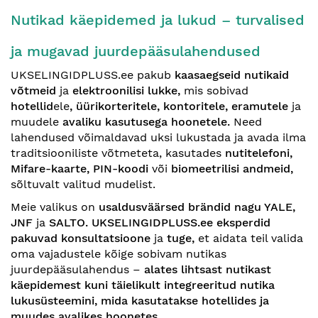
Nutikad käepidemed ja lukud – turvalised
ja mugavad juurdepääsulahendused
UKSELINGIDPLUSS.ee pakub
kaasaegseid nutikaid
võtmeid
ja
elektroonilisi lukke,
mis sobivad
hotellid
ele
, üürikorteritele, kontoritele, eramutele
ja
muudele
avaliku kasutusega hoonetele.
Need
lahendused võimaldavad uksi lukustada ja avada ilma
traditsiooniliste võtmeteta, kasutades
nutitelefoni,
Mifare-kaarte, PIN-koodi
või
biomeetrilisi andmeid,
sõltuvalt valitud mudelist.
Meie valikus on
usaldusväärsed brändid nagu YALE,
JNF
ja
SALTO. UKSELINGIDPLUSS.ee eksperdid
pakuvad konsultatsioone
ja
tuge,
et aidata teil valida
oma vajadustele kõige sobivam nutikas
juurdepääsulahendus –
alates lihtsast nutikast
käepidemest kuni täielikult integreeritud nutika
lukusüsteemini, mida kasutatakse hotellides ja
muudes avalikes hoonetes.