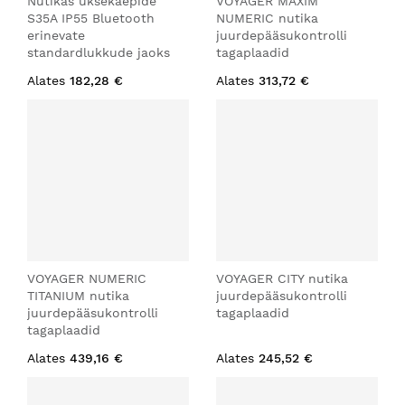
Nutikas uksekäepide
VOYAGER MAXIM
S35A IP55 Bluetooth
NUMERIC nutika
erinevate
juurdepääsukontrolli
standardlukkude jaoks
tagaplaadid
Alates
182,28 €
Alates
313,72 €
VOYAGER NUMERIC
VOYAGER CITY nutika
TITANIUM nutika
juurdepääsukontrolli
juurdepääsukontrolli
tagaplaadid
tagaplaadid
Alates
439,16 €
Alates
245,52 €