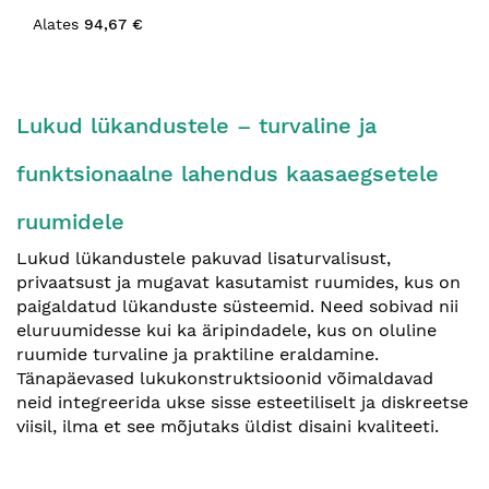
Alates
94,67 €
Lukud lükandustele – turvaline ja
funktsionaalne lahendus kaasaegsetele
ruumidele
Lukud lükandustele pakuvad lisaturvalisust,
privaatsust ja mugavat kasutamist ruumides, kus on
paigaldatud lükanduste süsteemid. Need sobivad nii
eluruumidesse kui ka äripindadele, kus on oluline
ruumide turvaline ja praktiline eraldamine.
Tänapäevased lukukonstruktsioonid võimaldavad
neid integreerida ukse sisse esteetiliselt ja diskreetse
viisil, ilma et see mõjutaks üldist disaini kvaliteeti.