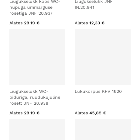
Liugukselukk koos WC-
Liugukselukk JNF
nupuga ümmarguse
IN.20.941
rosetiga JNF 20.937
Alates
29,19 €
Alates
12,33 €
Liugukselukk WC-
Lukukorpus KFV 1620
piduriga, ruudukujuline
rosett JNF 20.938
Alates
29,19 €
Alates
45,89 €