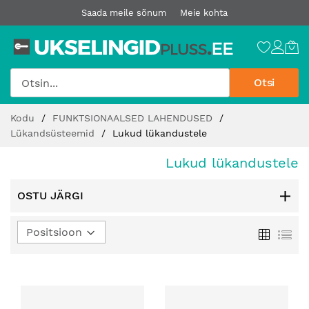
Saada meile sõnum
Meie kohta
Otsi
Jätke
Kodu
FUNKTSIONAALSED LAHENDUSED
sisu
Lükandsüsteemid
Lukud lükandustele
juurde
Lukud lükandustele
OSTU JÄRGI
Määra
Ruudust
Loe
kahanev
suund