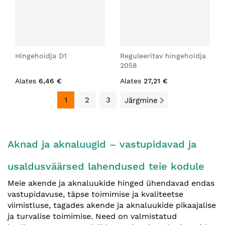
Hingehoidja D1
Reguleeritav hingehoidja
2058
Alates
6,46 €
Alates
27,21 €
1
2
3
Järgmine
Aknad ja aknaluugid – vastupidavad ja
usaldusväärsed lahendused teie kodule
Meie akende ja aknaluukide hinged ühendavad endas
vastupidavuse, täpse toimimise ja kvaliteetse
viimistluse, tagades akende ja aknaluukide pikaajalise
ja turvalise toimimise. Need on valmistatud