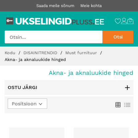
Saada meile sõnum
Meie kohta
Otsi
Jätke
Kodu
DISAINITRENDID
Must furnituur
sisu
Akna- ja aknaluukide hinged
juurde
Akna- ja aknaluukide hinged
OSTU JÄRGI
Määra
Ruudust
Loe
kahanev
suund