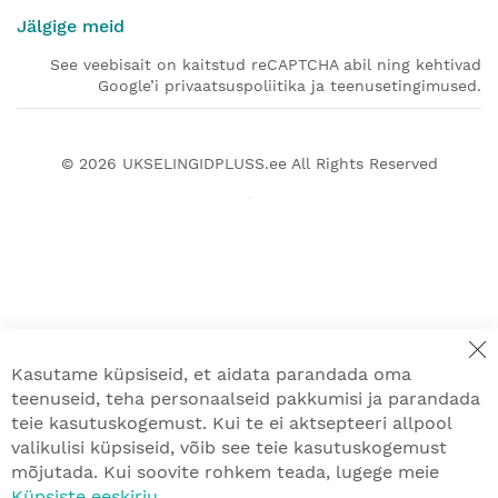
Jälgige meid
See veebisait on kaitstud reCAPTCHA abil ning kehtivad
Google’i privaatsuspoliitika ja teenusetingimused.
© 2026
UKSELINGIDPLUSS.ee
All Rights Reserved
Kasutame küpsiseid, et aidata parandada oma
teenuseid, teha personaalseid pakkumisi ja parandada
teie kasutuskogemust. Kui te ei aktsepteeri allpool
valikulisi küpsiseid, võib see teie kasutuskogemust
mõjutada. Kui soovite rohkem teada, lugege meie
Küpsiste eeskirju
.