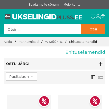
Saada meile sõnum
Meie kohta
Otsi
Jätke
Kodu
Pakkumised
% Müük %
Ehituselemendid
sisu
juurde
Ehituselemendid
OSTU JÄRGI
Määra
Ruudust
Loe
kahanev
suund