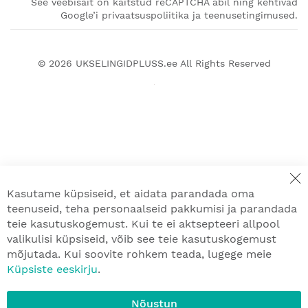
See veebisait on kaitstud reCAPTCHA abil ning kehtivad
Google’i privaatsuspoliitika ja teenusetingimused.
© 2026
UKSELINGIDPLUSS.ee
All Rights Reserved
Kasutame küpsiseid, et aidata parandada oma
teenuseid, teha personaalseid pakkumisi ja parandada
teie kasutuskogemust. Kui te ei aktsepteeri allpool
valikulisi küpsiseid, võib see teie kasutuskogemust
mõjutada. Kui soovite rohkem teada, lugege meie
Küpsiste eeskirju
.
Nõustun