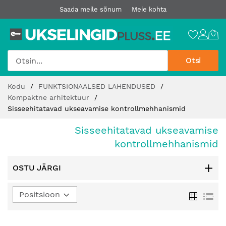
Saada meile sõnum
Meie kohta
Otsi
Jätke
Kodu
FUNKTSIONAALSED LAHENDUSED
sisu
Kompaktne arhitektuur
juurde
Sisseehitatavad ukseavamise kontrollmehhanismid
Sisseehitatavad ukseavamise
kontrollmehhanismid
OSTU JÄRGI
Määra
Ruudust
Loe
kahanev
suund