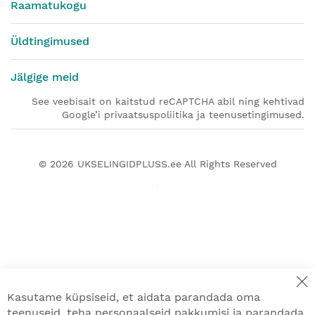
Raamatukogu
Üldtingimused
Jälgige meid
See veebisait on kaitstud reCAPTCHA abil ning kehtivad
Google’i privaatsuspoliitika ja teenusetingimused.
© 2026
UKSELINGIDPLUSS.ee
All Rights Reserved
Kasutame küpsiseid, et aidata parandada oma
teenuseid, teha personaalseid pakkumisi ja parandada