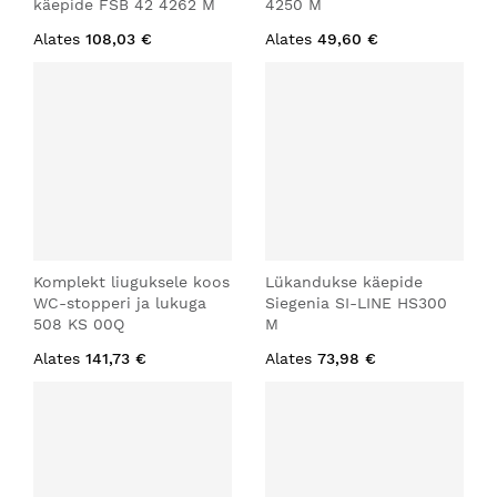
käepide FSB 42 4262 M
4250 M
Alates
108,03 €
Alates
49,60 €
Komplekt liuguksele koos
Lükandukse käepide
WC-stopperi ja lukuga
Siegenia SI-LINE HS300
508 KS 00Q
M
Alates
141,73 €
Alates
73,98 €