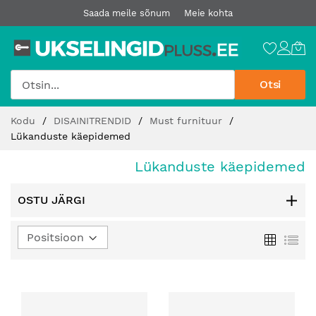
Saada meile sõnum
Meie kohta
Otsi
Jätke
Kodu
DISAINITRENDID
Must furnituur
sisu
Lükanduste käepidemed
juurde
Lükanduste käepidemed
OSTU JÄRGI
Määra
Ruudust
Loe
kahanev
suund