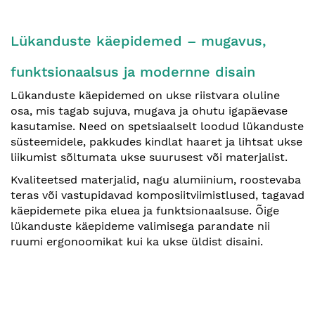
Lükanduste käepidemed – mugavus,
funktsionaalsus ja modernne disain
Lükanduste käepidemed on ukse riistvara oluline
osa, mis tagab sujuva, mugava ja ohutu igapäevase
kasutamise. Need on spetsiaalselt loodud lükanduste
süsteemidele, pakkudes kindlat haaret ja lihtsat ukse
liikumist sõltumata ukse suurusest või materjalist.
Kvaliteetsed materjalid, nagu alumiinium, roostevaba
teras või vastupidavad komposiitviimistlused, tagavad
käepidemete pika eluea ja funktsionaalsuse. Õige
lükanduste käepideme valimisega parandate nii
ruumi ergonoomikat kui ka ukse üldist disaini.