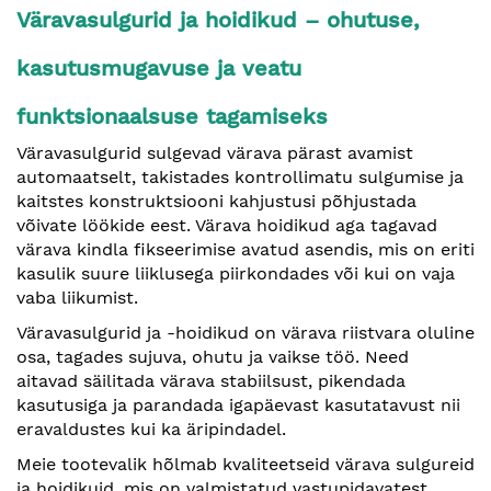
Väravasulgurid ja hoidikud – ohutuse,
kasutusmugavuse ja veatu
funktsionaalsuse tagamiseks
Väravasulgurid sulgevad värava pärast avamist
automaatselt, takistades kontrollimatu sulgumise ja
kaitstes konstruktsiooni kahjustusi põhjustada
võivate löökide eest. Värava hoidikud aga tagavad
värava kindla fikseerimise avatud asendis, mis on eriti
kasulik suure liiklusega piirkondades või kui on vaja
vaba liikumist.
Väravasulgurid ja -hoidikud on värava riistvara oluline
osa, tagades sujuva, ohutu ja vaikse töö. Need
aitavad säilitada värava stabiilsust, pikendada
kasutusiga ja parandada igapäevast kasutatavust nii
eravaldustes kui ka äripindadel.
Meie tootevalik hõlmab kvaliteetseid värava sulgureid
ja hoidikuid, mis on valmistatud vastupidavatest,