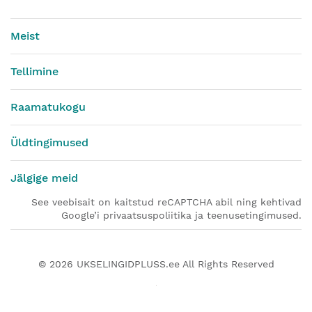
Meist
Tellimine
Raamatukogu
Üldtingimused
Jälgige meid
See veebisait on kaitstud reCAPTCHA abil ning kehtivad
Google’i privaatsuspoliitika ja teenusetingimused.
© 2026
UKSELINGIDPLUSS.ee
All Rights Reserved