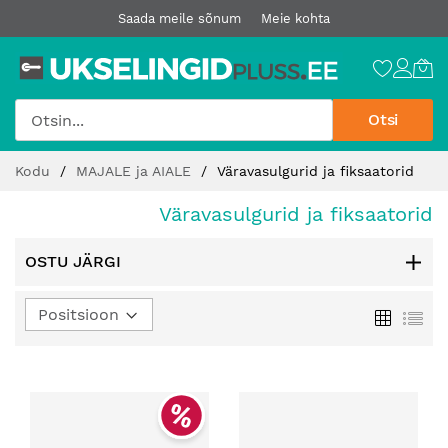
Saada meile sõnum
Meie kohta
Otsi
Jätke
Kodu
MAJALE ja AIALE
Väravasulgurid ja fiksaatorid
sisu
juurde
Väravasulgurid ja fiksaatorid
OSTU JÄRGI
Määra
Ruudust
Loe
kahanev
suund