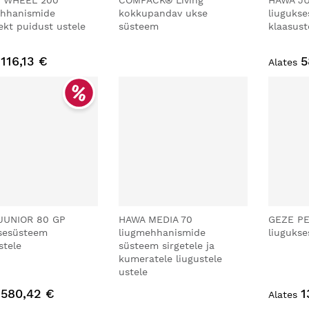
 WHEEL 200
COMPACK® Living
HAWA JU
ehhanismide
kokkupandav ukse
liuguks
kt puidust ustele
süsteem
klaasust
116,13 €
5
Alates
JUNIOR 80 GP
HAWA MEDIA 70
GEZE P
sesüsteem
liugmehhanismide
liuguks
stele
süsteem sirgetele ja
kumeratele liugustele
ustele
580,42 €
1
Alates