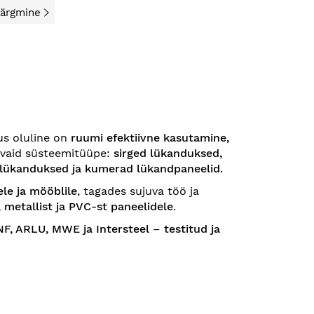
Järgmine
us oluline on
ruumi efektiivne kasutamine,
evaid süsteemitüüpe:
sirged lükanduksed,
lükanduksed ja kumerad lükandpaneelid
.
ele ja mööblile
, tagades sujuva töö ja
, metallist ja PVC-st paneelidele
.
F, ARLU, MWE ja Intersteel
–
testitud ja