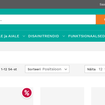
Saa
E ja AIALE
DISAINITRENDID
FUNKTSIONAALSE
Määra
Sorteeri
Näita
d
1
-
12
54
-st
kahanev
suund