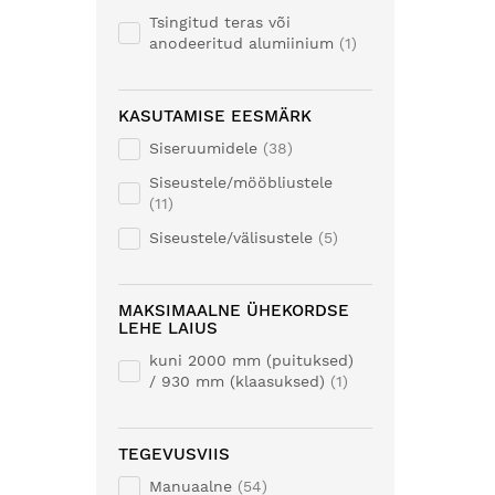
Tsingitud teras või
anodeeritud alumiinium
1
KASUTAMISE EESMÄRK
Siseruumidele
38
Siseustele/mööbliustele
11
Siseustele/välisustele
5
MAKSIMAALNE ÜHEKORDSE
LEHE LAIUS
kuni 2000 mm (puituksed)
/ 930 mm (klaasuksed)
1
TEGEVUSVIIS
Manuaalne
54