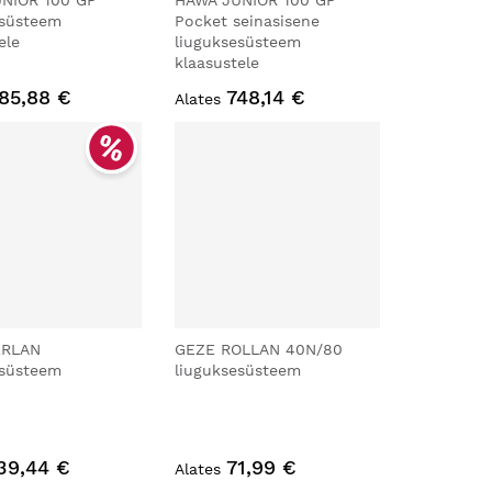
NIOR 100 GP
HAWA JUNIOR 100 GP
esüsteem
Pocket seinasisene
ele
liuguksesüsteem
klaasustele
85,88 €
748,14 €
Alates
ERLAN
GEZE ROLLAN 40N/80
esüsteem
liuguksesüsteem
39,44 €
71,99 €
Alates