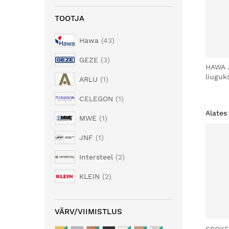
TOOTJA
Hawa
43
GEZE
3
HAWA 
liuguk
ARLU
1
CELEGON
1
Alates
MWE
1
JNF
1
Intersteel
2
KLEIN
2
VÄRV/VIIMISTLUS