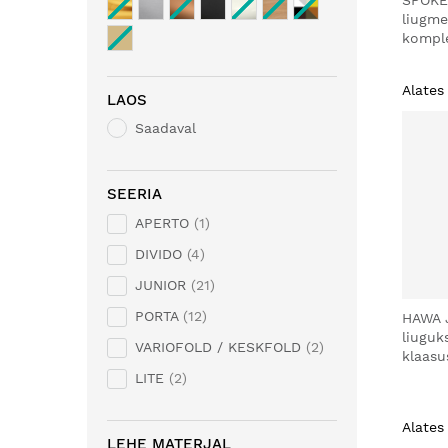
SPOKE
liugm
komple
Alates
LAOS
Saadaval
SEERIA
APERTO
1
DIVIDO
4
JUNIOR
21
PORTA
12
HAWA 
liuguk
VARIOFOLD / KESKFOLD
2
klaasu
LITE
2
Alates
LEHE MATERJAL