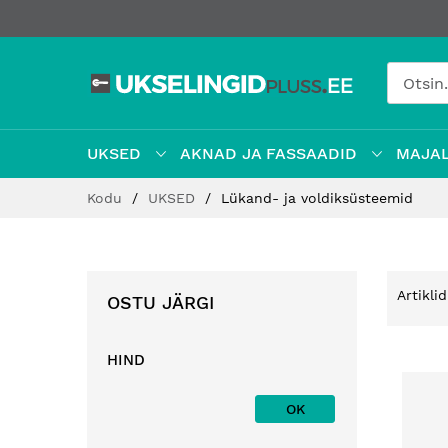
UKSED
AKNAD JA FASSAADID
MAJAL
Jätke
Kodu
UKSED
Lükand- ja voldiksüsteemid
sisu
juurde
Artikli
OSTU JÄRGI
HIND
OK