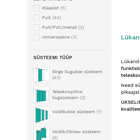
Klaasist
5
Puit
44
Puit/PVC/metall
2
Lükan
Universaalne
3
SÜSTEEMI TÜÜP
Lükand-
funktsi
Sirge liugukse süsteem
telesko
43
Need s
pikaaja
Teleskoopiline
liugsüsteem
3
UKSELI
kvalite
Voldikukse süsteem
1
Voldik/libisev süsteem
4