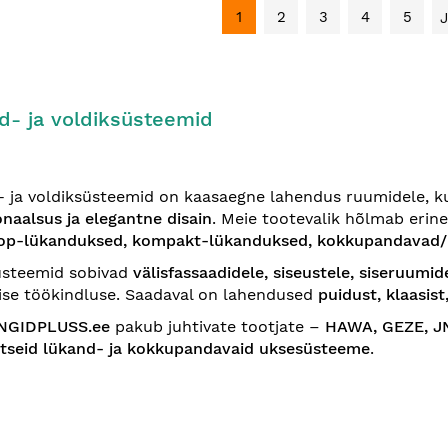
1
2
3
4
5
d- ja voldiksüsteemid
 ja voldiksüsteemid on kaasaegne lahendus ruumidele, k
onaalsus ja elegantne disain
. Meie tootevalik hõlmab erin
op-lükanduksed, kompakt-lükanduksed, kokkupandavad/
üsteemid sobivad
välisfassaadidele, siseustele, siseruumid
lise töökindluse. Saadaval on lahendused
puidust, klaasist
NGIDPLUSS.ee
pakub juhtivate tootjate –
HAWA, GEZE, JN
etseid lükand- ja kokkupandavaid uksesüsteeme
.