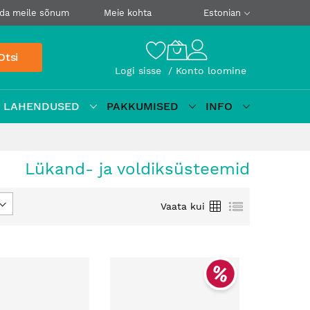
da meile sõnum
Meie kohta
Estonian
Otsi
Logi sisse
Konto loomine
D LAHENDUSED
PAKKUMISED
INFO
Lükand- ja voldiksüsteemid
Ruudustik
Loetelu
Vaata kui