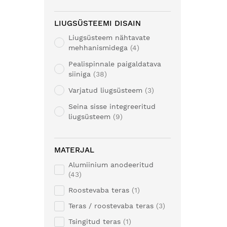
LIUGSÜSTEEMI DISAIN
Liugsüsteem nähtavate
mehhanismidega
4
Pealispinnale paigaldatava
siiniga
38
Varjatud liugsüsteem
3
Seina sisse integreeritud
liugsüsteem
9
MATERJAL
Alumiinium anodeeritud
43
Roostevaba teras
1
Teras / roostevaba teras
3
Tsingitud teras
1