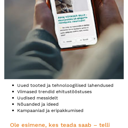
Uued tooted ja tehnoloogilised lahendused
Viimased trendid ehitustööstuses
Uudised messidelt
Nõuanded ja ideed
Kampaaniad ja eripakkumised
Ole esimene, kes teada saab – telli