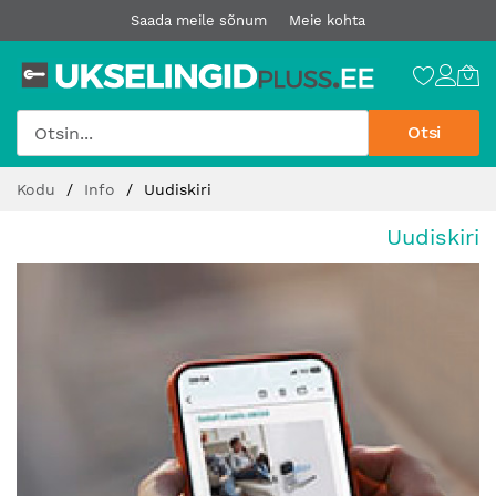
Saada meile sõnum
Meie kohta
Otsi
Jätke
Kodu
Info
Uudiskiri
sisu
juurde
Uudiskiri