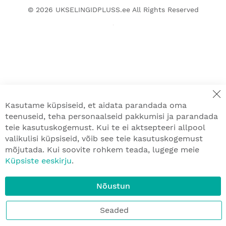
© 2026
UKSELINGIDPLUSS.ee
All Rights Reserved
Kasutame küpsiseid, et aidata parandada oma
teenuseid, teha personaalseid pakkumisi ja parandada
teie kasutuskogemust. Kui te ei aktsepteeri allpool
valikulisi küpsiseid, võib see teie kasutuskogemust
mõjutada. Kui soovite rohkem teada, lugege meie
Küpsiste eeskirju
.
Nõustun
Seaded
Menüü
Kodu
Minu ostukorv
Mina