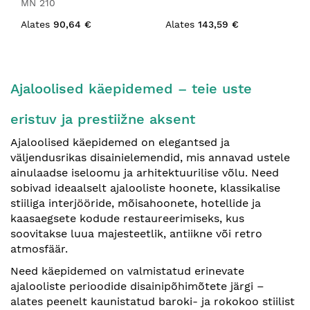
MN 210
Alates
90,64 €
Alates
143,59 €
Ajaloolised käepidemed – teie uste
eristuv ja prestiižne aksent
Ajaloolised käepidemed on elegantsed ja
väljendusrikas disainielemendid, mis annavad ustele
ainulaadse iseloomu ja arhitektuurilise võlu. Need
sobivad ideaalselt ajalooliste hoonete, klassikalise
stiiliga interjööride, mõisahoonete, hotellide ja
kaasaegsete kodude restaureerimiseks, kus
soovitakse luua majesteetlik, antiikne või retro
atmosfäär.
Need käepidemed on valmistatud erinevate
ajalooliste perioodide disainipõhimõtete järgi –
alates peenelt kaunistatud baroki- ja rokokoo stiilist