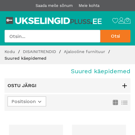
Saada meile sõnum
Meie kohta
Otsi
Jätke
Kodu
DISAINITRENDID
Ajalooline furnituur
sisu
Suured käepidemed
juurde
Suured käepidemed
OSTU JÄRGI
Määra
Ruudust
Loe
kahanev
suund