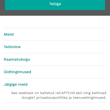
Tellige
Meist
Tellimine
Raamatukogu
Üldtingimused
Jälgige meid
See veebisait on kaitstud reCAPTCHA abil ning kehtivad
Google’i privaatsuspoliitika ja teenusetingimused.