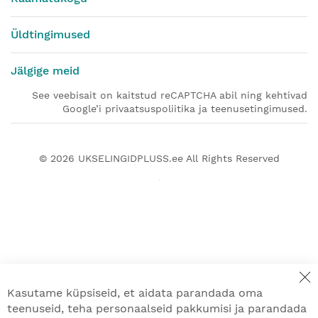
Üldtingimused
Jälgige meid
See veebisait on kaitstud reCAPTCHA abil ning kehtivad
Google’i privaatsuspoliitika ja teenusetingimused.
© 2026
UKSELINGIDPLUSS.ee
All Rights Reserved
Kasutame küpsiseid, et aidata parandada oma
teenuseid, teha personaalseid pakkumisi ja parandada