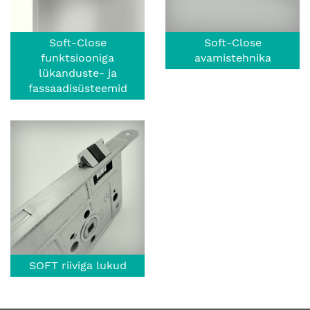
Soft-Close
Soft-Close
funktsiooniga
avamistehnika
lükanduste- ja
fassaadisüsteemid
SOFT riiviga lukud