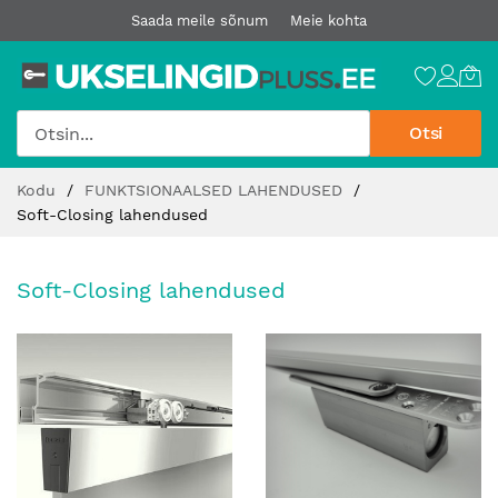
Saada meile sõnum
Meie kohta
Otsi
Jätke
Kodu
FUNKTSIONAALSED LAHENDUSED
sisu
Soft-Closing lahendused
juurde
Soft-Closing lahendused