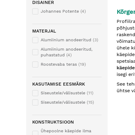
DISAINER
Kõrge
Johannes Potente
4
Profiil
põhjust
MATERJAL
raskend
Alumiinium anodeeritud
3
võimatu
ühele k
Alumiinium anodeeritud,
käepide
puhastatud
4
spetsia
Roostevaba teras
19
käepide
isegi er
See teh
KASUTAMISE EESMÄRK
ühtse v
Siseustele/välisustele
11
Siseustele/välisustele
15
KONSTRUKTSIOON
Ühepoolne käepide ilma