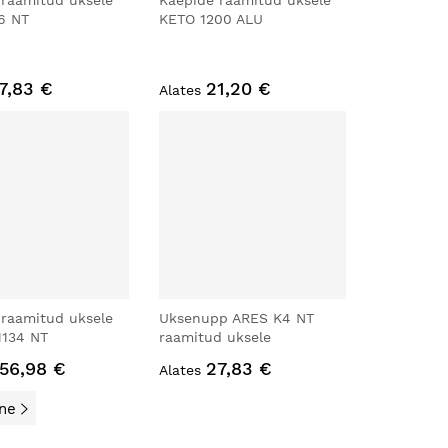
 raamitud uksele
Käepide raamitud uksele
6 NT
KETO 1200 ALU
7,83 €
21,20 €
Alates
 raamitud uksele
Uksenupp ARES K4 NT
1134 NT
raamitud uksele
56,98 €
27,83 €
Alates
ne