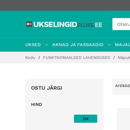
UKSED
AKNAD JA FASSAADID
MAJAL
Jätke
Kodu
FUNKTSIONAALSED LAHENDUSED
Näpuk
sisu
juurde
Artikli
OSTU JÄRGI
HIND
OK