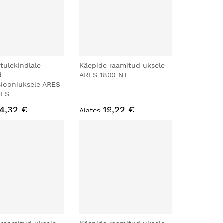
tulekindlale
Käepide raamitud uksele
d
ARES 1800 NT
siooniuksele ARES
 FS
4,32 €
19,22 €
Alates