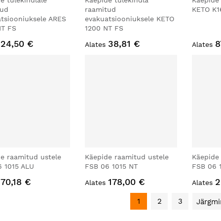
e tulekindlale
Käepide tulekindla
Käepide
tud
raamitud
KETO K1
tsiooniuksele ARES
evakuatsiooniuksele KETO
NT FS
1200 NT FS
24,50 €
38,81 €
8
Alates
Alates
e raamitud ustele
Käepide raamitud ustele
Käepide
 1015 ALU
FSB 06 1015 NT
FSB 06 
70,18 €
178,00 €
2
Alates
Alates
1
2
3
Järgmi