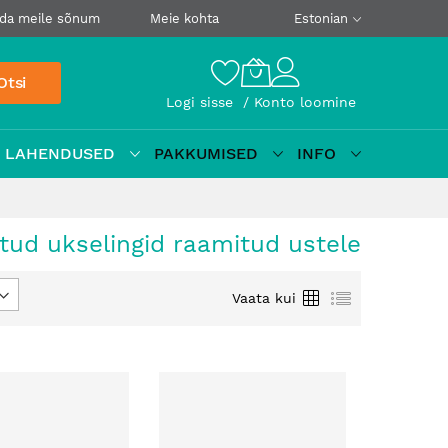
da meile sõnum
Meie kohta
Estonian
Otsi
Logi sisse
Konto loomine
D LAHENDUSED
PAKKUMISED
INFO
tud ukselingid raamitud ustele
Ruudustik
Loetelu
Vaata kui