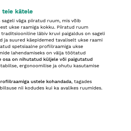
teie kätele
sageli väga piiratud ruum, mis võib
eest ukse raamiga kokku. Piiratud ruum
aditsiooniline läbiv kruvi paigaldus on sageli
d ja suured käepidemed tavaliselt ukse raami
tatud spetsiaalne profiilraamiga ukse
mide lahendamiseks on välja töötatud
 osa on nihutatud küljele või paigutatud
stabiilse, ergonoomilise ja ohutu kasutamise
profiilraamiga ustele kohandada
, tagades
biilsuse nii kodudes kui ka avalikes ruumides.