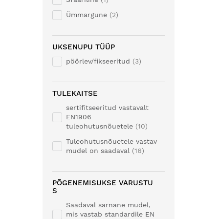
Ümmargune
2
UKSENUPU TÜÜP
pöörlev/fikseeritud
3
TULEKAITSE
sertifitseeritud vastavalt
EN1906
tuleohutusnõuetele
10
Tuleohutusnõuetele vastav
mudel on saadaval
16
PÕGENEMISUKSE VARUSTU
S
Saadaval sarnane mudel,
mis vastab standardile EN