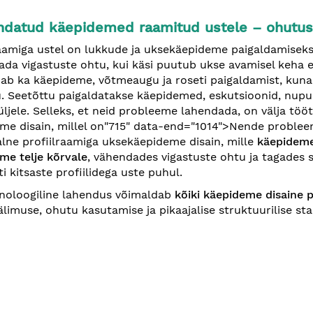
ndatud käepidemed raamitud ustele – ohutus 
raamiga ustel on lukkude ja uksekäepideme paigaldamiseks 
ada vigastuste ohtu, kui käsi puutub ukse avamisel keha 
ab ka käepideme, võtmeaugu ja roseti paigaldamist, kuna tr
. Seetõttu paigaldatakse käepidemed, eskutsioonid, nupu
üljele. Selleks, et neid probleeme lahendada, on välja töö
me disain, millel on"715" data-end="1014">Nende problee
alne profiilraamiga uksekäepideme disain, mille
käepideme
me telje kõrvale
, vähendades vigastuste ohtu ja tagades 
iti kitsaste profiilidega uste puhul.
noloogiline lahendus võimaldab
kõiki käepideme disaine 
älimuse, ohutu kasutamise ja pikaajalise struktuurilise sta