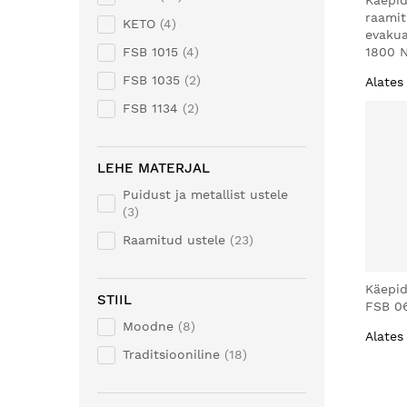
Käepid
raami
KETO
4
evakua
FSB 1015
4
1800 
FSB 1035
2
Alates
FSB 1134
2
LEHE MATERJAL
Puidust ja metallist ustele
3
Raamitud ustele
23
Käepid
STIIL
FSB 06
Moodne
8
Alates
Traditsiooniline
18