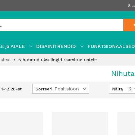
Saa
E ja AIALE
DISAINITRENDID
FUNKTSIONAALSE
aitse
Nihutatud ukselingid raamitud ustele
Nihuta
Määra
Sorteeri
Näita
d
1
-
12
26
-st
kahanev
suund