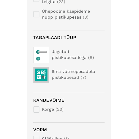
telgita
23
Ühepoolne käepideme
nupp pistikupesas
3
TAGAPLAADI TÜÜP
Jagatud
pistikupesadega
8
Ilma võtmepesadeta
pistikupesad
7
KANDEVÕIME
Kõrge
23
VORM
Sfääriline
1