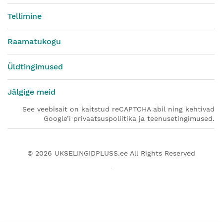
Tellimine
Raamatukogu
Üldtingimused
Jälgige meid
See veebisait on kaitstud reCAPTCHA abil ning kehtivad
Google’i privaatsuspoliitika ja teenusetingimused.
© 2026
UKSELINGIDPLUSS.ee
All Rights Reserved