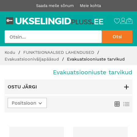
Saada meile sõnum
Meie kohta
Otsi
Jätke
Kodu
FUNKTSIONAALSED LAHENDUSED
sisu
Evakuatsiooniväljapääsud
Evakuatsiooniuste tarvikud
juurde
Evakuatsiooniuste tarvikud
OSTU JÄRGI
Määra
Ruudust
Loe
kahanev
suund