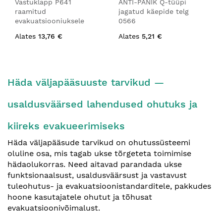
Vastuklapp P641
ANTI-PANIK Q-tüüpi
raamitud
jagatud käepide telg
evakuatsiooniuksele
0566
Alates
13,76 €
Alates
5,21 €
Häda väljapääsuuste tarvikud —
usaldusväärsed lahendused ohutuks ja
kiireks evakueerimiseks
Häda väljapääsude tarvikud on ohutussüsteemi
oluline osa, mis tagab ukse tõrgeteta toimimise
hädaolukorras. Need aitavad parandada ukse
funktsionaalsust, usaldusväärsust ja vastavust
tuleohutus- ja evakuatsioonistandarditele, pakkudes
hoone kasutajatele ohutut ja tõhusat
evakuatsioonivõimalust.