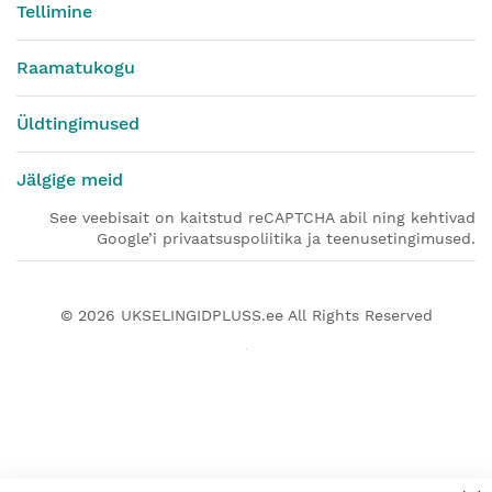
Tellimine
Raamatukogu
Üldtingimused
Jälgige meid
See veebisait on kaitstud reCAPTCHA abil ning kehtivad
Google’i privaatsuspoliitika ja teenusetingimused.
© 2026
UKSELINGIDPLUSS.ee
All Rights Reserved