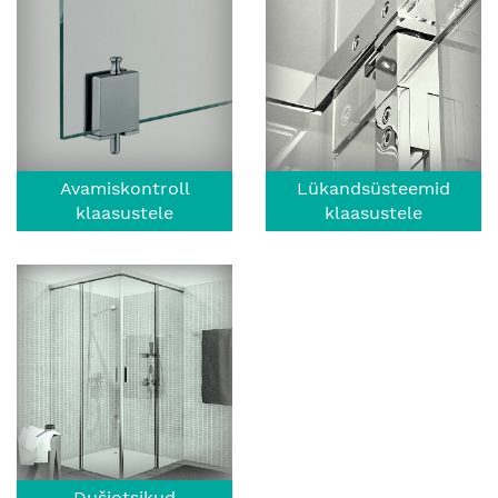
Avamiskontroll
Lükandsüsteemid
klaasustele
klaasustele
Dušiotsikud