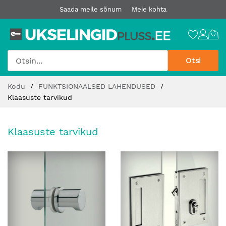
Saada meile sõnum
Meie kohta
Otsi
Jätke
Kodu
FUNKTSIONAALSED LAHENDUSED
sisu
Klaasuste tarvikud
juurde
Klaasuste tarvikud