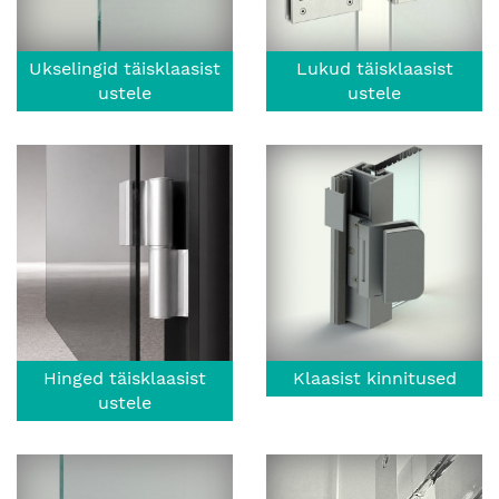
Ukselingid täisklaasist
Lukud täisklaasist
ustele
ustele
Hinged täisklaasist
Klaasist kinnitused
ustele