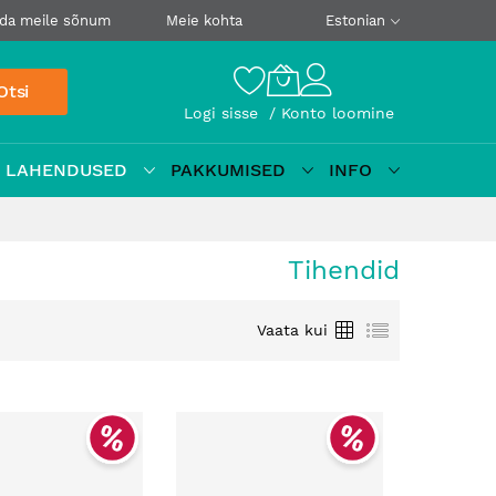
da meile sõnum
Meie kohta
Estonian
Otsi
Logi sisse
Konto loomine
D LAHENDUSED
PAKKUMISED
INFO
Tihendid
Ruudustik
Loetelu
Vaata kui