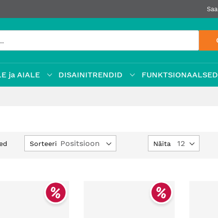
Saa
E ja AIALE
DISAINITRENDID
FUNKTSIONAALSE
Määra
Sorteeri
Näita
ed
kahanev
suund