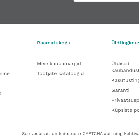
Raamatukogu
Üldtingimu
Meie kaubamärgid
Üldised
kaubandus
mine
Tootjate kataloogid
Kasutustin
Garantii
s
Privaatsusp
Küpsiste po
See veebisait on kaitstud reCAPTCHA abil ning kehtiva