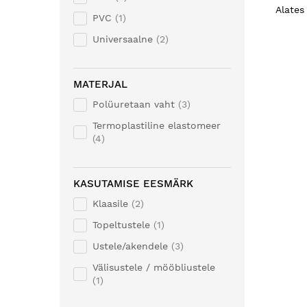
Alates
PVC
1
Universaalne
2
MATERJAL
Polüuretaan vaht
3
Termoplastiline elastomeer
4
KASUTAMISE EESMÄRK
Klaasile
2
Topeltustele
1
Ustele/akendele
3
Välisustele / mööbliustele
1