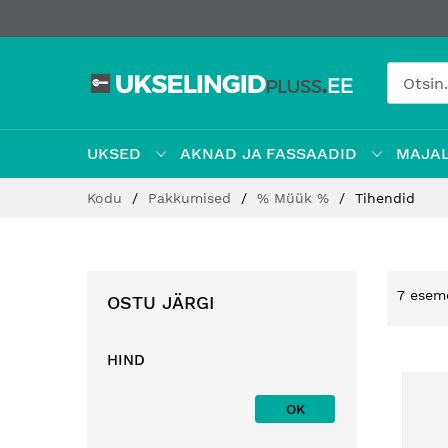
UKSED
AKNAD JA FASSAADID
MAJAL
Jätke
Kodu
Pakkumised
% Müük %
Tihendid
sisu
juurde
7
esem
OSTU JÄRGI
HIND
OK