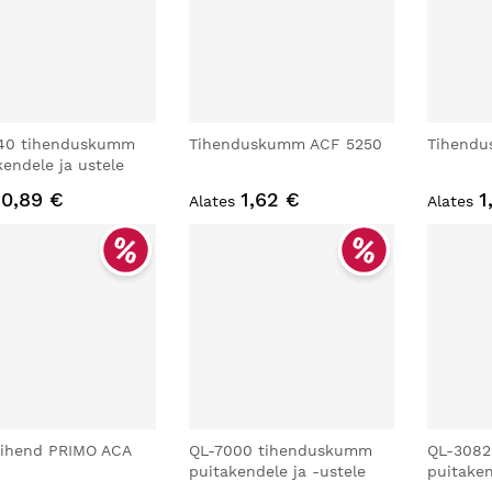
40 tihenduskumm
Tihenduskumm ACF 5250
Tihendu
endele ja ustele
0,89 €
1,62 €
1
Alates
Alates
tihend PRIMO ACA
QL-7000 tihenduskumm
QL-3082
puitakendele ja -ustele
puitaken