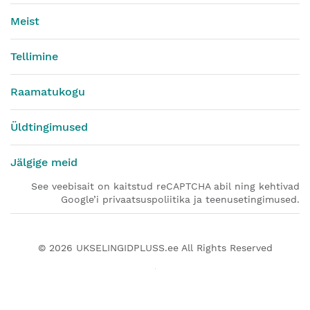
Meist
Tellimine
Raamatukogu
Üldtingimused
Jälgige meid
See veebisait on kaitstud reCAPTCHA abil ning kehtivad
Google’i privaatsuspoliitika ja teenusetingimused.
© 2026
UKSELINGIDPLUSS.ee
All Rights Reserved