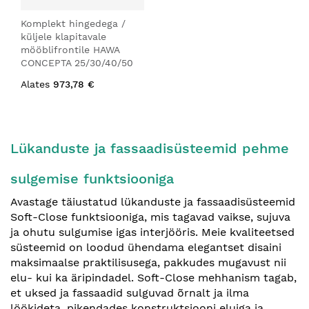
Komplekt hingedega /
küljele klapitavale
mööblifrontile HAWA
CONCEPTA 25/30/40/50
Alates
973,78 €
Lükanduste ja fassaadisüsteemid pehme
sulgemise funktsiooniga
Avastage täiustatud lükanduste ja fassaadisüsteemid
Soft-Close funktsiooniga, mis tagavad vaikse, sujuva
ja ohutu sulgumise igas interjööris. Meie kvaliteetsed
süsteemid on loodud ühendama elegantset disaini
maksimaalse praktilisusega, pakkudes mugavust nii
elu- kui ka äripindadel. Soft-Close mehhanism tagab,
et uksed ja fassaadid sulguvad õrnalt ja ilma
löökideta, pikendades konstruktsiooni eluiga ja