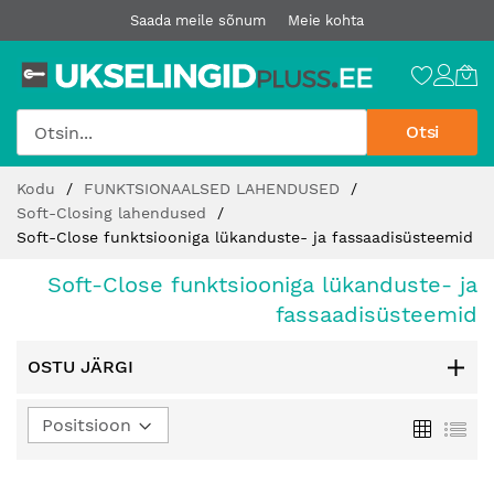
Saada meile sõnum
Meie kohta
Otsi
Jätke
Kodu
FUNKTSIONAALSED LAHENDUSED
sisu
Soft-Closing lahendused
juurde
Soft-Close funktsiooniga lükanduste- ja fassaadisüsteemid
Soft-Close funktsiooniga lükanduste- ja
fassaadisüsteemid
OSTU JÄRGI
Määra
Ruudust
Loe
kahanev
suund