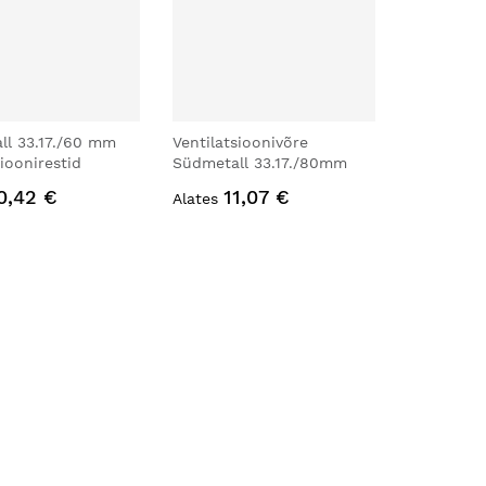
ll 33.17./60 mm
Ventilatsioonivõre
sioonirestid
Südmetall 33.17./80mm
0,42 €
11,07 €
Alates