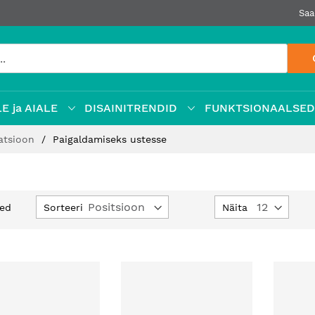
Saa
E ja AIALE
DISAINITRENDID
FUNKTSIONAALSE
latsioon
Paigaldamiseks ustesse
Määra
Sorteeri
Näita
ed
kahanev
suund