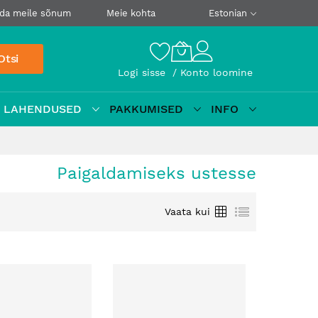
da meile sõnum
Meie kohta
Estonian
Otsi
Logi sisse
Konto loomine
D LAHENDUSED
PAKKUMISED
INFO
Paigaldamiseks ustesse
Ruudustik
Loetelu
Vaata kui