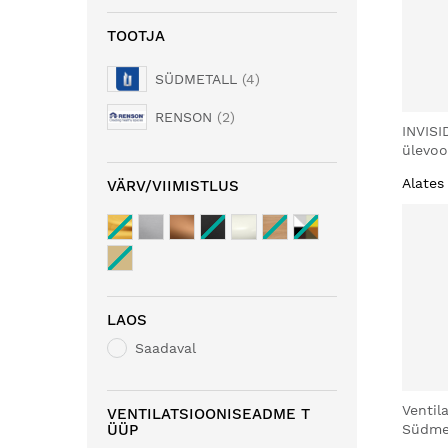
TOOTJA
SÜDMETALL
4
RENSON
2
INVIS
ülevoo
Alates
VÄRV/VIIMISTLUS
LAOS
Saadaval
Ventila
VENTILATSIOONISEADME T
ÜÜP
Südmet