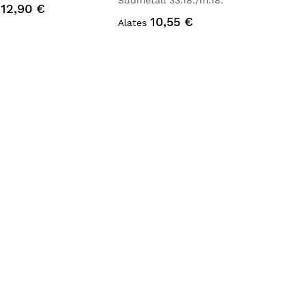
Südmetall 33.18./m.18.
12,90 €
10,55 €
Alates