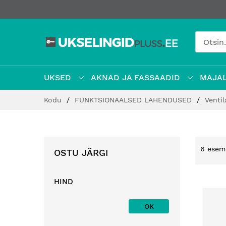
UKSED
AKNAD JA FASSAADID
MAJAL
Jätke
Kodu
FUNKTSIONAALSED LAHENDUSED
Venti
sisu
juurde
6
esem
OSTU JÄRGI
HIND
OK