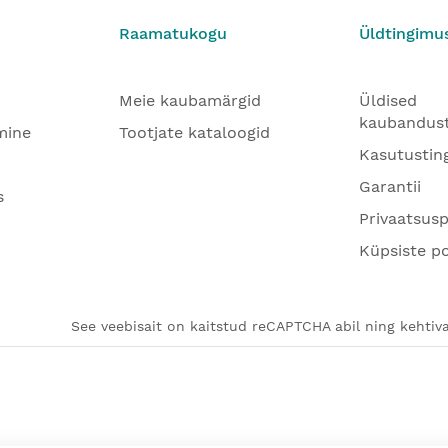
Raamatukogu
Üldtingimu
Meie kaubamärgid
Üldised
kaubandus
mine
Tootjate kataloogid
Kasutustin
Garantii
s
Privaatsusp
Küpsiste po
See veebisait on kaitstud reCAPTCHA abil ning kehtiva