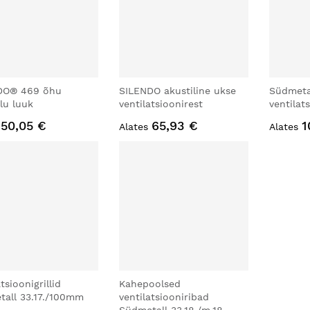
IDO® 469 õhu
SILENDO akustiline ukse
Südmeta
lu luuk
ventilatsioonirest
ventilat
50,05 €
65,93 €
1
Alates
Alates
tsioonigrillid
Kahepoolsed
all 33.17./100mm
ventilatsiooniribad