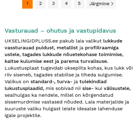
1
2
3
4
5
Järgmine
Vasturauad – ohutus ja vastupidavus
UKSELINGIDPLUSS.ee pakub laia valikut
lukkude
vassturauad puidust, metallist
ja
profiilraamiga
ustele, tagades lukkude nõuetekohase toimimise,
kaitse kulumise eest ja parema turvalisuse.
Lukustusplaat tugevdab uksepiita kohas, kus lukk või
riiv siseneb, tagades stabiilse ja tiheda sulgumise
.
Valikus on
standard-, turva-
ja
tulekindlad
lukustusplaadid,
mis sobivad nii
sise-
kui
välisustele,
sealhulgas ka nendele, millel on kõrgendatud
sissemurdmise vastased nõuded. Laia materjalide ja
suuruste valiku hulgast leiate ideaalse lahenduse
igale projektile.