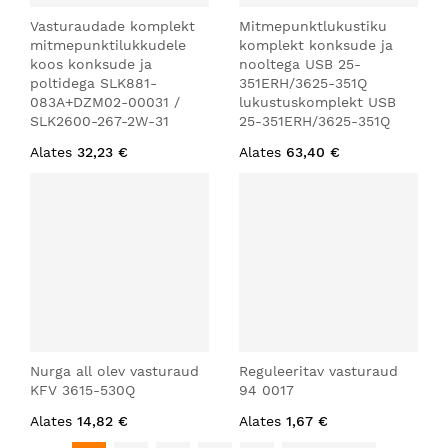
Vasturaudade komplekt
Mitmepunktlukustiku
mitmepunktilukkudele
komplekt konksude ja
koos konksude ja
nooltega USB 25-
poltidega SLK881-
351ERH/3625-351Q
083A+DZM02-00031 /
lukustuskomplekt USB
SLK2600-267-2W-31
25-351ERH/3625-351Q
Alates
32,23 €
Alates
63,40 €
Nurga all olev vasturaud
Reguleeritav vasturaud
KFV 3615-530Q
94 0017
Alates
14,82 €
Alates
1,67 €