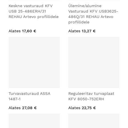
Keskne vasturaud KFV
Ülemine/alumine
USB 25-486ERH/31
Vasturaud KFV USB3625-
REHAU Artevo profiilidele
486Q/31 REHAU Artevo
profiilidele
Alates
17,60 €
Alates
13,27 €
Turvavasturaud ASSA
Reguleeritav turvaplaat
1487-1
KFV 8050-752ERH
Alates
27,08 €
Alates
22,75 €