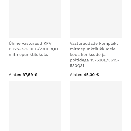
Ühine vasturaud KFV
Vasturaudade komplekt
BD25-2-230EG/230ERQH
mitmepunktilukkudele
mitmepunktilukule.
koos konksude ja
poltidega 15-530E/3615-
530Q31
Alates
87,59 €
Alates
45,30 €