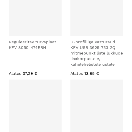
Reguleeritav turvaplaat
U-profiiliga vasturaud
KFV 8050-474ERH
KFV USB 3625-733-2Q
mitmepunktiliste lukkude
lisakorpustele,
kahelehelistele ustele
Alates
37,29 €
Alates
13,95 €