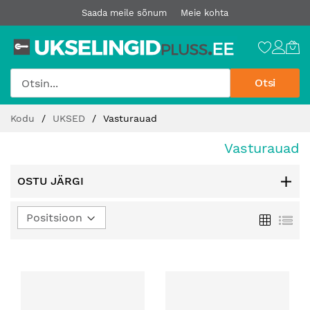
Saada meile sõnum
Meie kohta
Otsi
Jätke
Kodu
UKSED
Vasturauad
sisu
juurde
Vasturauad
OSTU JÄRGI
Määra
Ruudust
Loe
kahanev
suund