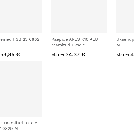
demed FSB 23 0802
Käepide ARES K16 ALU
Uksenup
raamitud uksele
ALU
53,85 €
34,37 €
4
Alates
Alates
e raamitud ustele
7 0829 M