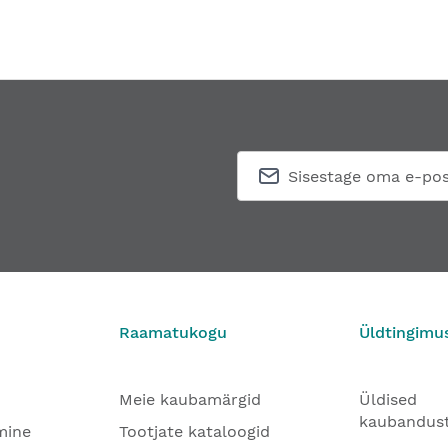
Raamatukogu
Üldtingimu
Meie kaubamärgid
Üldised
kaubandus
mine
Tootjate kataloogid