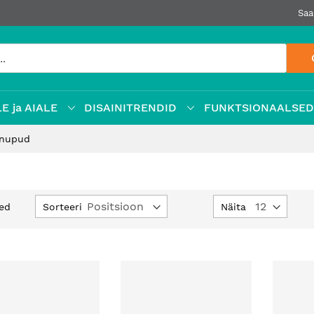
Saa
E ja AIALE
DISAINITRENDID
FUNKTSIONAALSE
nupud
Määra
Sorteeri
Näita
ed
kahanev
suund