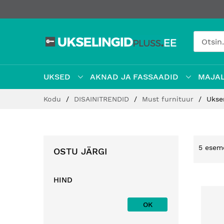
UKSED
AKNAD JA FASSAADID
MAJAL
Jätke
Kodu
DISAINITRENDID
Must furnituur
Ukse
sisu
juurde
5
esem
OSTU JÄRGI
HIND
OK