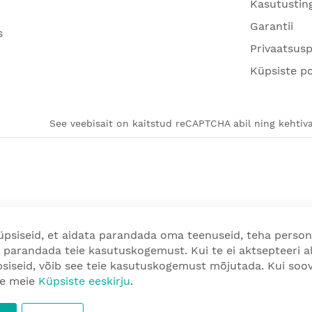
Kasutustin
Garantii
s
Privaatsusp
Küpsiste po
See veebisait on kaitstud reCAPTCHA abil ning kehtiva
psiseid, et aidata parandada oma teenuseid, teha person
 parandada teie kasutuskogemust. Kui te ei aktsepteeri a
üpsiseid, võib see teie kasutuskogemust mõjutada. Kui so
ge meie
Küpsiste eeskirju
.