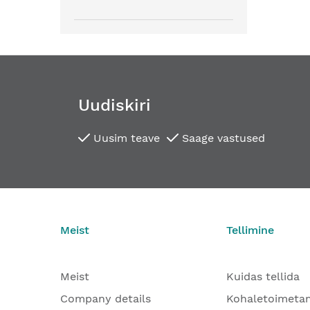
Uudiskiri
Uusim teave
Saage vastused
Meist
Tellimine
Meist
Kuidas tellida
Company details
Kohaletoimeta