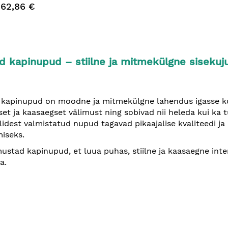
62,86 €
d kapinupud – stiilne ja mitmekülgne siseku
kapinupud on moodne ja mitmekülgne lahendus igasse ko
set ja kaasaegset välimust ning sobivad nii heleda kui k
lidest valmistatud nupud tagavad pikaajalise kvaliteedi 
iseks.
mustad kapinupud, et luua puhas, stiilne ja kaasaegne inter
a.