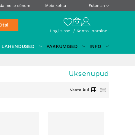
da meile sõnum
Meie kohta
Estonian
Otsi
Logi sisse
Konto loomine
D LAHENDUSED
PAKKUMISED
INFO
Uksenupud
Ruudustik
Loetelu
Vaata kui