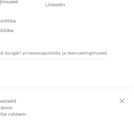
gimused
LinkedIn
oliitika
liitika
d Google’i privaatsuspoliitika ja teenusetingimused.
aalseid
llpool
ovite rohkem