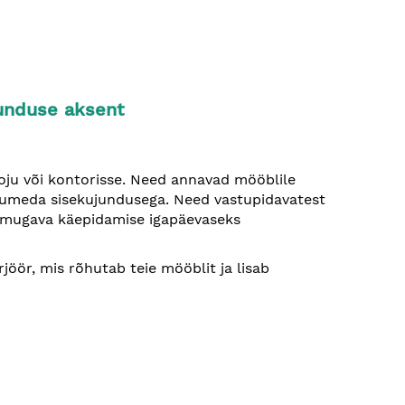
junduse aksent
ju või kontorisse. Need annavad mööblile
a tumeda sisekujundusega. Need vastupidavatest
ja mugava käepidamise igapäevaseks
jöör, mis rõhutab teie mööblit ja lisab