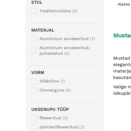
STIIL
Alates
Traditsiooniline
5
MATERJAL
Musta
Alumiinium anodeeritud
1
Alumiinium anodeeritud,
puhastatud
4
Mustad 
elegant
materja
VORM
kasutam
Sfääriline
1
Valige 
Ümmargune
4
isikupär
UKSENUPU TÜÜP
fikseeritud
3
pöörlev/fikseeritud
2