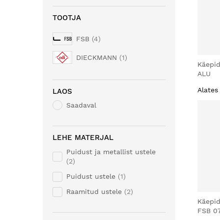
TOOTJA
FSB
4
DIECKMANN
1
Käepi
ALU
Alates
LAOS
Saadaval
LEHE MATERJAL
Puidust ja metallist ustele
2
Puidust ustele
1
Raamitud ustele
2
Käepid
FSB 0