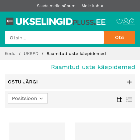
Saada meile sõnum
Meie kohta
Otsi
Jätke
Kodu
UKSED
Raamitud uste käepidemed
sisu
juurde
Raamitud uste käepidemed
OSTU JÄRGI
Määra
Ruudust
Loe
kahanev
suund