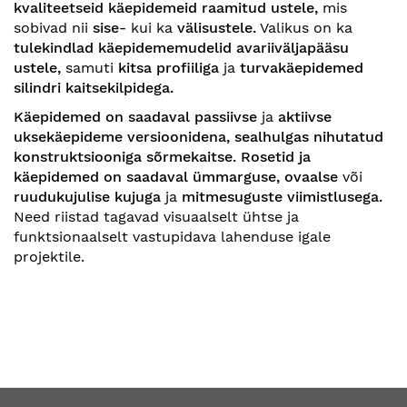
kvaliteetseid käepidemeid raamitud ustele,
mis
sobivad nii
sise-
kui ka
välisustele.
Valikus on ka
tulekindlad käepidememudelid avariiväljapääsu
ustele,
samuti
kitsa profiiliga
ja
turvakäepidemed
silindri kaitsekilpidega.
Käepidemed on saadaval passiivse
ja
aktiivse
uksekäepideme versioonidena,
sealhulgas nihutatud
konstruktsiooniga sõrmekaitse.
Rosetid ja
käepidemed on saadaval ümmarguse, ovaalse
või
ruudukujulise kujuga
ja
mitmesuguste viimistlusega.
Need riistad tagavad visuaalselt ühtse ja
funktsionaalselt vastupidava lahenduse igale
projektile.