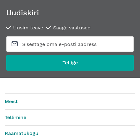
Uudiskiri
Uusim teave
Saage vastused
Tellige
Meist
Tellimine
Raamatukogu