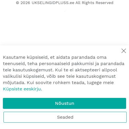
© 2026
UKSELINGIDPLUSS.ee
All Rights Reserved
Kasutame küpsiseid, et aidata parandada oma
teenuseid, teha personaalseid pakkumisi ja parandada
teie kasutuskogemust. Kui te ei aktsepteeri allpool
valikulisi küpsiseid, võib see teie kasutuskogemust
mõjutada. Kui soovite rohkem teada, lugege meie
Küpsiste eeskirju
.
Nõustun
Seaded
Menüü
Kodu
Minu ostukorv
Mina