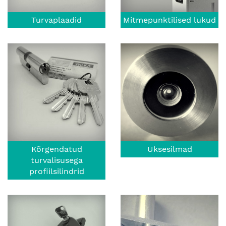
Turvaplaadid
Mitmepunktilised lukud
Kõrgendatud
Uksesilmad
turvalisusega
profiilsilindrid