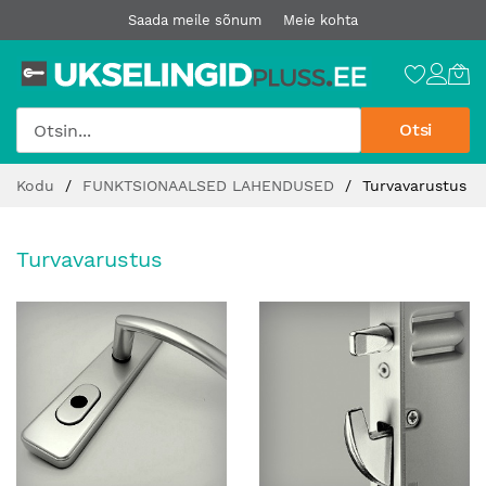
Saada meile sõnum
Meie kohta
Otsi
Jätke
Kodu
FUNKTSIONAALSED LAHENDUSED
Turvavarustus
sisu
juurde
Turvavarustus