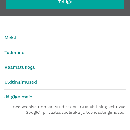
Tellige
Meist
Tellimine
Raamatukogu
Üldtingimused
Jälgige meid
See veebisait on kaitstud reCAPTCHA abil ning kehtivad
Google’i privaatsuspoliitika ja teenusetingimused.