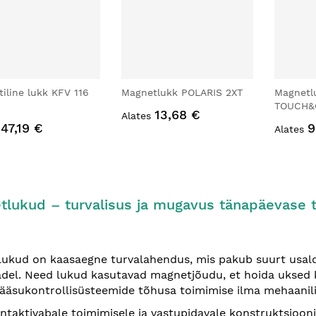
iline lukk KFV 116
Magnetlukk POLARIS 2XT
Magnetl
TOUCH&
13,68 €
Alates
47,19 €
9
Alates
tlukud – turvalisus ja mugavus tänapäevase t
ukud on kaasaegne turvalahendus, mis pakub suurt usaldu
adel. Need lukud kasutavad magnetjõudu, et hoida uksed k
ääsukontrollisüsteemide tõhusa toimimise ilma mehaanil
ntaktivabale toimimisele ja vastupidavale konstruktsioon