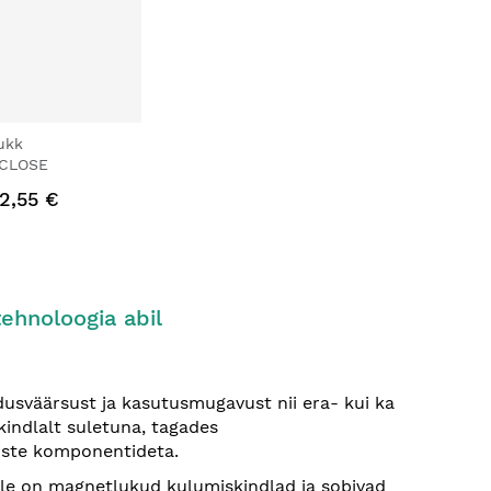
ukk
CLOSE
2,55 €
ehnoloogia abil
sväärsust ja kasutusmugavust nii era- kui ka
indlalt suletuna, tagades
iste komponentideta.
ile on magnetlukud kulumiskindlad ja sobivad