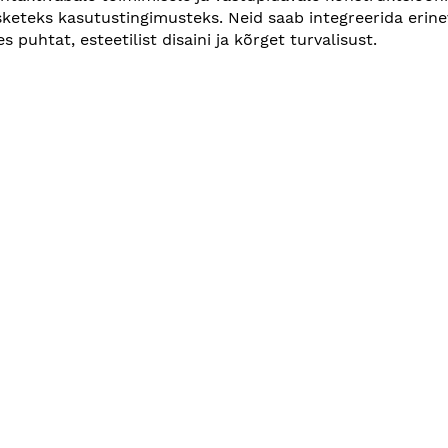
asketeks kasutustingimusteks. Neid saab integreerida eri
 puhtat, esteetilist disaini ja kõrget turvalisust.