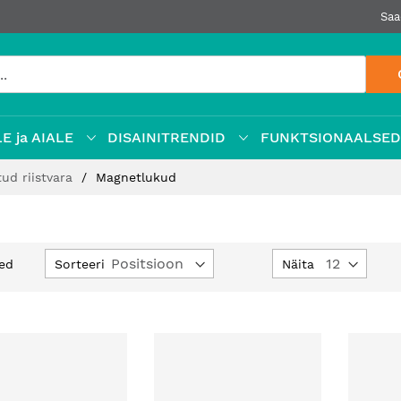
Saa
E ja AIALE
DISAINITRENDID
FUNKTSIONAALSE
tud riistvara
Magnetlukud
Määra
Sorteeri
Näita
ed
kahanev
suund