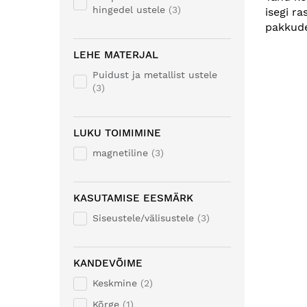
hingedel ustele
3
isegi r
pakkudes
LEHE MATERJAL
Puidust ja metallist ustele
3
LUKU TOIMIMINE
magnetiline
3
KASUTAMISE EESMÄRK
Siseustele/välisustele
3
KANDEVÕIME
Keskmine
2
Kõrge
1