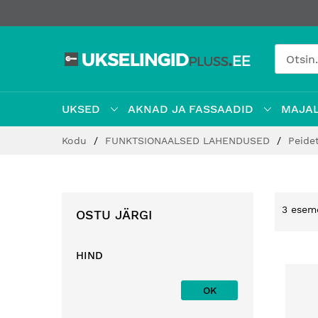
UKSED
AKNAD JA FASSAADID
MAJAL
Jätke
Kodu
FUNKTSIONAALSED LAHENDUSED
Peide
sisu
juurde
3
esem
OSTU JÄRGI
HIND
OK