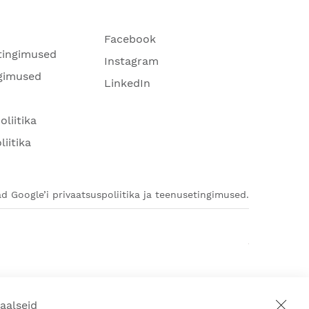
Facebook
tingimused
Instagram
gimused
LinkedIn
oliitika
liitika
d Google’i privaatsuspoliitika ja teenusetingimused.
aalseid