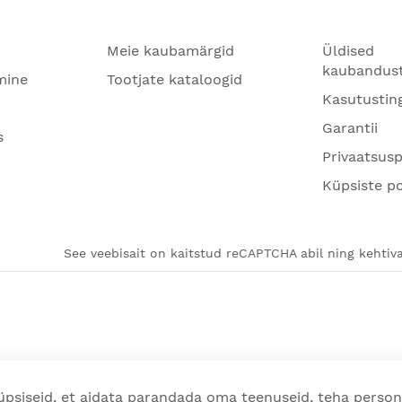
Meie kaubamärgid
Üldised
kaubandus
mine
Tootjate kataloogid
Kasutustin
Garantii
s
Privaatsusp
Küpsiste po
See veebisait on kaitstud reCAPTCHA abil ning kehtiva
psiseid, et aidata parandada oma teenuseid, teha person