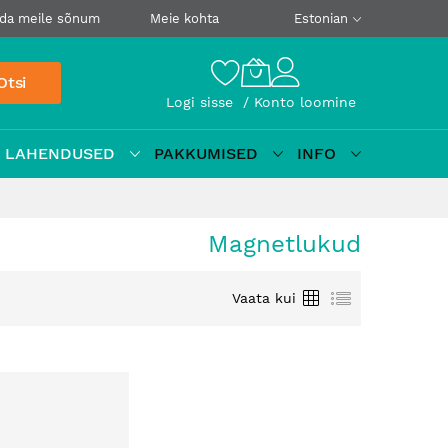
da meile sõnum
Meie kohta
Estonian
Otsi
Logi sisse
Konto loomine
D LAHENDUSED
PAKKUMISED
INFO
Magnetlukud
Ruudustik
Loetelu
Vaata kui