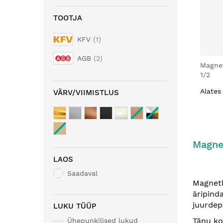
TOOTJA
KFV
1
AGB
2
Magnet
1/2
Alates
VÄRV/VIIMISTLUS
Magne
LAOS
Saadaval
Magnetl
äripind
juurdep
LUKU TÜÜP
Tänu ko
Ühepunkilised lukud