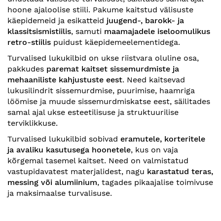
hoone ajaloolise stiili. Pakume kaitstud välisuste
käepidemeid ja esikatteid
juugend-, barokk- ja
klassitsismistiilis
, samuti
maamajadele iseloomulikus
retro-stiilis
puidust käepidemeelementidega.
Turvalised lukukilbid on ukse riistvara oluline osa,
pakkudes
paremat kaitset sissemurdmiste ja
mehaaniliste kahjustuste eest
. Need kaitsevad
lukusilindrit sissemurdmise, puurimise, haamriga
löömise ja muude sissemurdmiskatse eest, säilitades
samal ajal ukse esteetilisuse ja struktuurilise
terviklikkuse.
Turvalised lukukilbid sobivad
eramutele, korteritele
ja avaliku kasutusega hoonetele
, kus on vaja
kõrgemal tasemel kaitset. Need on valmistatud
vastupidavatest materjalidest, nagu
karastatud teras,
messing või alumiinium
, tagades pikaajalise toimivuse
ja maksimaalse turvalisuse.