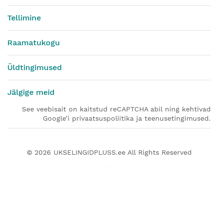
Tellimine
Raamatukogu
Üldtingimused
Jälgige meid
See veebisait on kaitstud reCAPTCHA abil ning kehtivad
Google’i privaatsuspoliitika ja teenusetingimused.
© 2026
UKSELINGIDPLUSS.ee
All Rights Reserved