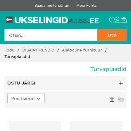
Saada meile sõnum
Meie kohta
Otsi
Jätke
Kodu
DISAINITRENDID
Ajalooline furnituur
sisu
Turvaplaadid
juurde
Turvaplaadid
OSTU JÄRGI
Määra
Ruudust
Loe
kahanev
suund