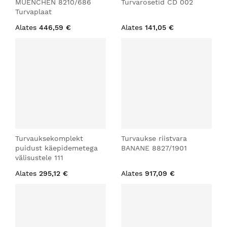
MUENCHEN 8210/686
Turvarosetid CD 002
Turvaplaat
Alates
446,59 €
Alates
141,05 €
Turvauksekomplekt
Turvaukse riistvara
puidust käepidemetega
BANANE 8827/1901
välisustele 111
Alates
295,12 €
Alates
917,09 €