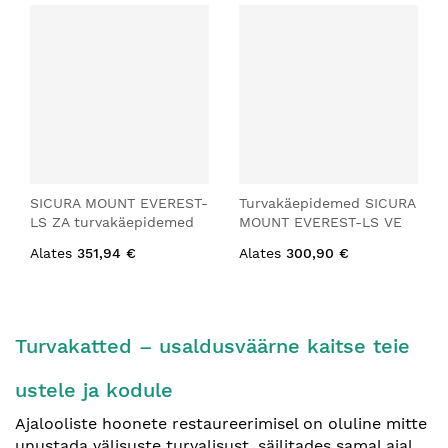
SICURA MOUNT EVEREST-
Turvakäepidemed SICURA
LS ZA turvakäepidemed
MOUNT EVEREST-LS VE
Alates
351,94 €
Alates
300,90 €
Turvakatted – usaldusväärne kaitse teie
ustele ja kodule
Ajalooliste hoonete restaureerimisel on oluline mitte
unustada välisuste turvalisust, säilitades samal ajal