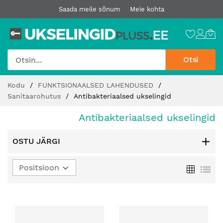
Saada meile sõnum
Meie kohta
Otsi
Jätke
Kodu
FUNKTSIONAALSED LAHENDUSED
sisu
Sanitaarohutus
Antibakteriaalsed ukselingid
juurde
Antibakteriaalsed ukselingid
OSTU JÄRGI
Määra
Ruudust
Loe
kahanev
suund