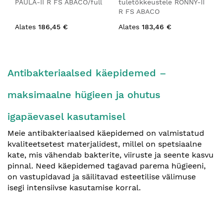
PAULA-II R FS ABACO/full
tuletõkkeustele RONNY-II
R FS ABACO
Alates
186,45 €
Alates
183,46 €
Antibakteriaalsed käepidemed –
maksimaalne hügieen ja ohutus
igapäevasel kasutamisel
Meie antibakteriaalsed käepidemed on valmistatud
kvaliteetsetest materjalidest, millel on spetsiaalne
kate, mis vähendab bakterite, viiruste ja seente kasvu
pinnal. Need käepidemed tagavad parema hügieeni,
on vastupidavad ja säilitavad esteetilise välimuse
isegi intensiivse kasutamise korral.